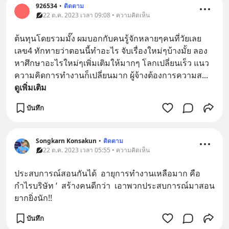
926534
•
ติดตาม
22 ต.ค. 2023 เวลา 09:08 • ความคิดเห็น
ต้นทุนโดยรวมมั๊ง ผมบอกกับคนรู้จักหลายๆคนที่วัยเลย
เลข4 ทักทายว่าตอนนี้ทำอะไร จับเรื่องใหม่ๆบ้างมั้ย ลอง
หาศึกษาอะไรใหม่ๆเพิ่มเติมให้มากๆ โลกเปลี่ยนเร็ว แนว
ความคิดการทำงานก็เปลี่ยนมาก ผู้จ้างต้องการความส
... 
ดูเพิ่มเติม
บันทึก
Songkarn Konsakun
•
ติดตาม
22 ต.ค. 2023 เวลา 05:55 • ความคิดเห็น
ประสบการณ์สอนกันได้  อายุการทำงานเหลือมาก คือ
กำไรบริษัท ‘  สร้างคนดีกว่า  เอาพวกประสบการณ์มาสอน 
ยากยิ่งนัก!!
บันทึก