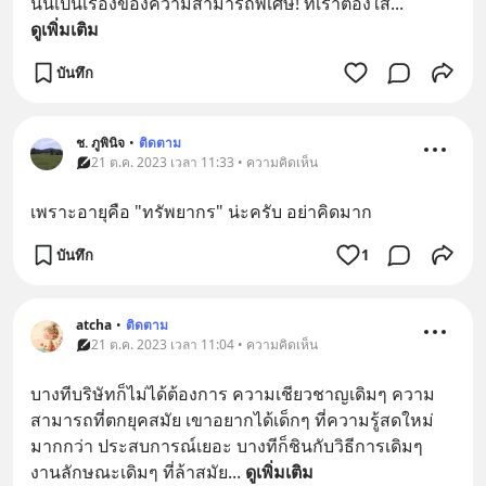
นั้นเป็นเรื่องของความสามารถพิเศษ! ที่เราต้องใส่
... 
ดูเพิ่มเติม
บันทึก
ช. ภูพินิจ
•
ติดตาม
21 ต.ค. 2023 เวลา 11:33 • ความคิดเห็น
เพราะอายุคือ "ทรัพยากร" น่ะครับ อย่าคิดมาก
บันทึก
1
atcha
•
ติดตาม
21 ต.ค. 2023 เวลา 11:04 • ความคิดเห็น
บางทีบริษัทก็ไม่ได้ต้องการ ความเชียวชาญเดิมๆ ความ
สามารถที่ตกยุคสมัย เขาอยากได้เด็กๆ ที่ความรู้สดใหม่
มากกว่า ประสบการณ์เยอะ บางทีก็ชินกับวิธีการเดิมๆ 
งานลักษณะเดิมๆ ที่ล้าสมัย
... 
ดูเพิ่มเติม