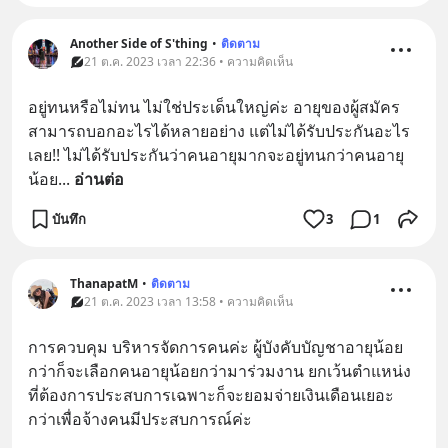
Another Side of S'thing
•
ติดตาม
21 ต.ค. 2023 เวลา 22:36 • ความคิดเห็น
อยู่ทนหรือไม่ทน ไม่ใช่ประเด็นใหญ่ค่ะ อายุของผู้สมัคร
สามารถบอกอะไรได้หลายอย่าง แต่ไม่ได้รับประกันอะไร
เลย!! ไม่ได้รับประกันว่าคนอายุมากจะอยู่ทนกว่าคนอายุ
น้อย
... 
อ่านต่อ
บันทึก
3
1
ThanapatM
•
ติดตาม
21 ต.ค. 2023 เวลา 13:58 • ความคิดเห็น
การควบคุม บริหารจัดการคนค่ะ ผู้บังคับบัญชาอายุน้อย
กว่าก็จะเลือกคนอายุน้อยกว่ามาร่วมงาน ยกเว้นตำแหน่ง
ที่ต้องการประสบการเฉพาะก็จะยอมจ่ายเงินเดือนเยอะ
กว่าเพื่อจ้างคนมีประสบการณ์ค่ะ