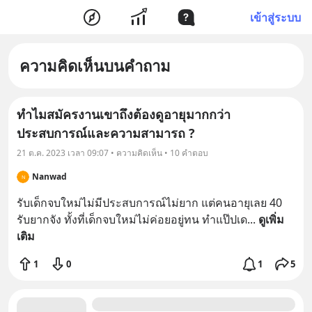
เข้าสู่ระบบ
ความคิดเห็นบนคำถาม
ทำไมสมัครงานเขาถึงต้องดูอายุมากกว่า
ประสบการณ์และความสามารถ ?
21 ต.ค. 2023 เวลา 09:07 • ความคิดเห็น • 10 คำตอบ
Nanwad
N
รับเด็กจบใหม่ไม่มีประสบการณ์ไม่ยาก แต่คนอายุเลย 40 
รับยากจัง ทั้งที่เด็กจบใหม่ไม่ค่อยอยู่ทน ทำแป๊ปเด
... 
ดูเพิ่ม
เติม
1
0
1
5