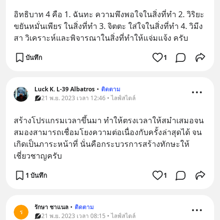
อิทธิบาท 4 คือ 1. ฉันทะ ความพึงพอใจในสิ่งที่ทำ 2. วิริยะ 
ขยันหมั่นเพียร ในสิ่งที่ทำ 3. จิตตะ ใส่ใจในสิ่งที่ทำ 4. วิมีง
สา วิเคราะห์และพิจารณาในสิ่งที่ทำให้แจ่มแจ้ง ครับ
บันทึก
1
Luck K. L-39 Albatros
•
ติดตาม
21 พ.ย. 2023 เวลา 12:46 • ไลฟ์สไตล์
สร้างโปรแกรมเวลาขึ้นมา ทำให้ตรงเวลาให้สมำเสมอจน
สมองสามารถเชื่อมโยงความต่อเนื่องกับครั้งล่าสุดได้ จน
เกิดเป็นภาระหน้าที่ นั่นคือกระบวรการสร้างทักษะให้
เชี่ยวชาญครับ
1 บันทึก
1
รักษา ชาแนล
•
ติดตาม
ร
21 พ.ย. 2023 เวลา 08:15 • ไลฟ์สไตล์