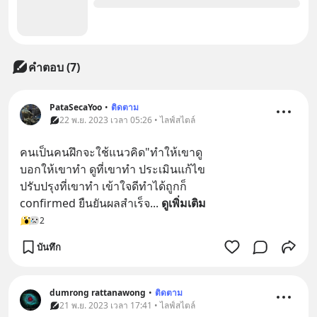
คำตอบ (7)
PataSecaYoo
•
ติดตาม
22 พ.ย. 2023 เวลา 05:26 • ไลฟ์สไตล์
คนเป็นคนฝึกจะใช้แนวคิด"ทำให้เขาดู 
บอกให้เขาทำ ดูที่เขาทำ ประเมินแก้ไข
ปรับปรุงที่เขาทำ เข้าใจดีทำได้ถูกก็
confirmed ยืนยันผลสำเร็จ
... 
ดูเพิ่มเติม
2
บันทึก
dumrong rattanawong
•
ติดตาม
21 พ.ย. 2023 เวลา 17:41 • ไลฟ์สไตล์