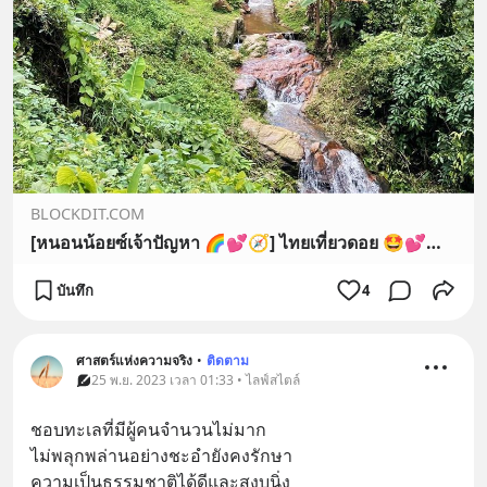
BLOCKDIT.COM
[หนอนน้อยซ์เจ้าปัญหา 🌈💕🧭] ไทยเที่ยวดอย 🤩💕🍀🦋☕
บันทึก
4
ศาสตร์แห่งความจริง
•
ติดตาม
25 พ.ย. 2023 เวลา 01:33 • ไลฟ์สไตล์
ชอบทะเลที่มีผู้คนจำนวนไม่มาก
ไม่พลุกพล่านอย่างชะอำยังคงรักษา
ความเป็นธรรมชาติได้ดีและสงบนิ่ง