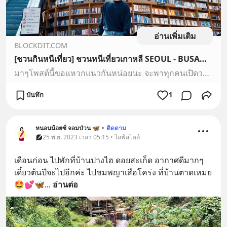
อ่านเพิ่มเติม
BLOCKDIT.COM
[ชวนกินหนีเที่ยว] ชวนหนีเที่ยวเกาหลี SEOUL - BUSAN พร้อมพิกัดที่กิน ที่เที่ยว แบบจุกๆ (PART.1) มาๆโพสต์นี้ขอแหวกแนวกันหน่อยนะ จะพาทุกคนเปิดวาร์ปไปกินไปเที่ยวที่เกาหลีกัน🇰🇷
มาๆโพสต์นี้ขอแหวกแนวกันหน่อยนะ จะพาทุกคนเปิดวาร์ปไปกินไปเที่ยวที่เกาหลีกัน🇰🇷
บันทึก
1
หนอนน้อยซ์ จอมป่วน 🦋
•
ติดตาม
25 พ.ย. 2023 เวลา 05:15 • ไลฟ์สไตล์
เดือนก่อน ไปพักที่บ้านปางไฮ ดอยสะเก็ด อากาศดีมากๆ
เดี๋ยวต้นปีจะไปอีกค่ะ ไปชมพญาเสือโคร่ง ที่บ้านตาดเหมย
🤩💕🦋
... 
อ่านต่อ