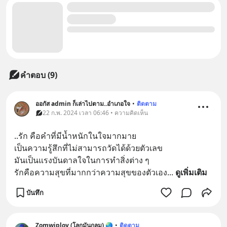
คำตอบ (9)
ออกัส admin ก็เล่าไปตาม..อำเภอใจ
•
ติดตาม
22 ก.พ. 2024 เวลา 06:46 • ความคิดเห็น
..รัก คือคำที่มีน้ำหนักในใจมากมาย
เป็นความรู้สึกที่ไม่สามารถวัดได้ด้วยตัวเลข
มันเป็นแรงบันดาลใจในการทำสิ่งต่าง ๆ
รักคือความสุขที่มากกว่าความสุขของตัวเอง
... 
ดูเพิ่มเติม
บันทึก
Zomwiploy (โลกมันกลม) 🌏
•
ติดตาม