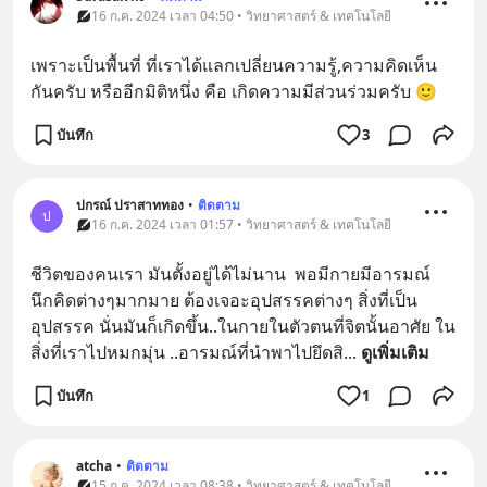
16 ก.ค. 2024 เวลา 04:50 • วิทยาศาสตร์ & เทคโนโลยี
เพราะเป็นพื้นที่ ที่เราได้แลกเปลี่ยนความรู้,ความคิดเห็น
กันครับ หรืออีกมิติหนึ่ง คือ เกิดความมีส่วนร่วมครับ 🙂
บันทึก
3
ปกรณ์ ปราสาททอง
•
ติดตาม
ป
16 ก.ค. 2024 เวลา 01:57 • วิทยาศาสตร์ & เทคโนโลยี
ชีวิตของคนเรา มันตั้งอยู่ได้ไม่นาน  พอมีกายมีอารมณ์
นึกคิดต่างๆมากมาย ต้องเจอะอุปสรรคต่างๆ สิ่งที่เป็น
อุปสรรค นั่นมันก็เกิดขึ้น..ในกายในตัวตนที่จิตนั้นอาศัย ใน
สิ่งที่เราไปหมกมุ่น ..อารมณ์ที่นำพาไปยึดสิ
... 
ดูเพิ่มเติม
บันทึก
1
atcha
•
ติดตาม
15 ก.ค. 2024 เวลา 08:38 • วิทยาศาสตร์ & เทคโนโลยี