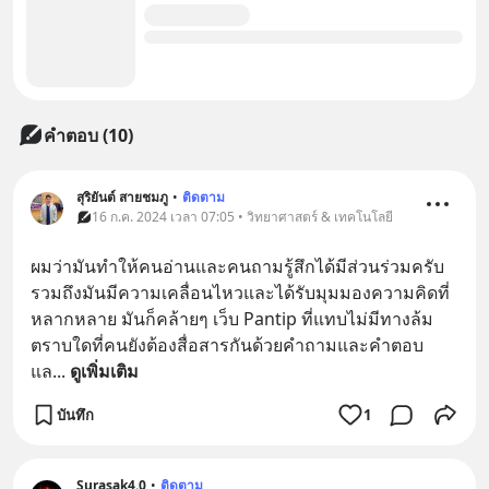
คำตอบ (10)
สุริยันต์ สายชมภู
•
ติดตาม
16 ก.ค. 2024 เวลา 07:05 • วิทยาศาสตร์ & เทคโนโลยี
ผมว่ามันทำให้คนอ่านและคนถามรู้สึกได้มีส่วนร่วมครับ 
รวมถึงมันมีความเคลื่อนไหวและได้รับมุมมองความคิดที่
หลากหลาย มันก็คล้ายๆ เว็บ Pantip ที่แทบไม่มีทางล้ม 
ตราบใดที่คนยังต้องสื่อสารกันด้วยคำถามและคำตอบ 
แล
... 
ดูเพิ่มเติม
บันทึก
1
Surasak4.0
•
ติดตาม