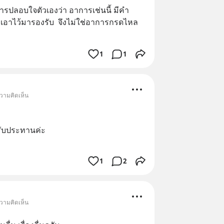
็นการปลอบใจตัวเองว่า อาการเช่นนี้ มีคำ
เอาไว้มารองรับ  จึงไม่ใช่อาการกรดไหล
1
1
ความคิดเห็น
รับประทานค่ะ
1
2
ความคิดเห็น