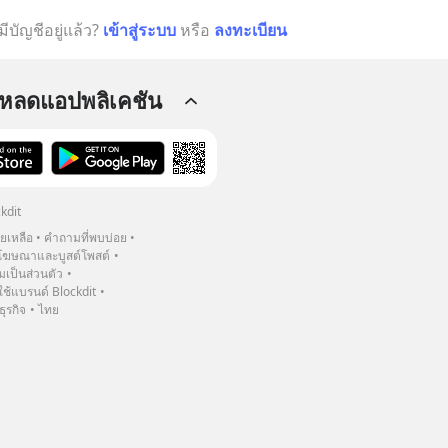
มีบัญชีอยู่แล้ว?
เข้าสู่ระบบ
หรือ
ลงทะเบียน
โหลดแอปพลิเคชัน
kdit
วยเหลือ
คำถามที่พบบ่อย
ฆษณาและบูสต์โพสต์
เป็นส่วนตัว
้แบรนด์ Blockdit
ธุรกิจ
ไทย