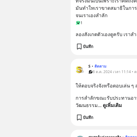
ที่จริงมันเป็นเพราะเราคิดถึงคนอ
มันทำใหเราขาดสมาธิในการก
จนเราเองสำลัก
1
ลองสังเกตตัวเองดูครับ เราส
บันทึก
S
•
ติดตาม
8 ต.ค. 2024 เวลา 11:14 • 
ให้ตอบจริงจังหรือตอบเล่น ๆ 
การสำลักขณะรับประทานอาหาร
วัฒนธรรม
... 
ดูเพิ่มเติม
บันทึก