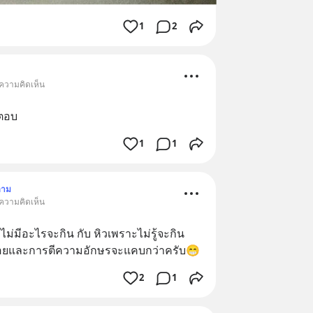
1
2
 ความคิดเห็น
ำตอบ
1
1
ตาม
 ความคิดเห็น
าะไม่มีอะไรจะกิน กับ หิวเพราะไม่รู้จะกิน
กน้อยและการตีความอักษรจะแคบกว่าครับ😁
2
1