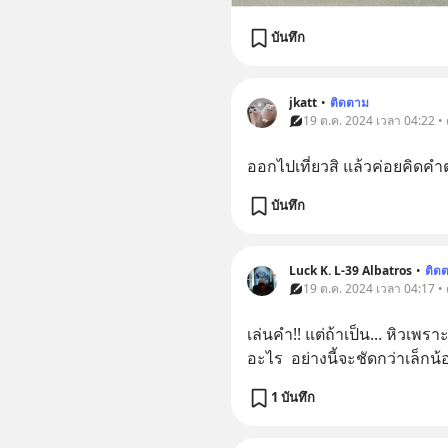
บันทึก
jkatt
•
ติดตาม
19 ต.ค. 2024 เวลา 04:22 •
ออกไปเที่ยวสิ แล้วค่อยคิดค
บันทึก
Luck K. L-39 Albatros
•
ติด
19 ต.ค. 2024 เวลา 04:17 •
เล่นคำ!! แต่ถ้าเป็น... หิวเพร
อะไร  อย่างนี้จะชัดกว่าเล็
1 บันทึก