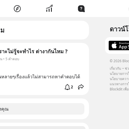
ดาวน์
าม
พราะไม่รู้จะทำไร ต่างากันไหม ?
็น • 5 คำตอบ
© 2026 Bloc
เกี่ยวกับ
ช่
นโยบายการโ
งในหลายๆเรื่องแล้วไม่สามารถหาคำตอบได้
นโยบายความ
แนวทางการใช
2
Blockdit เพื่อ
งคุณ