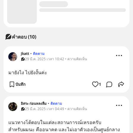
คำตอบ (10)
Jkatt
•
ติดตาม
29 มี.ค. 2025 เวลา 10:42 • ความคิดเห็น
มายังไง ไปยังงั้นค่ะ
บันทึก
1
อิสระ ก่อนหลงลืม
•
ติดตาม
25 มี.ค. 2025 เวลา 04:49 • ความคิดเห็น
แนวทางโต้ตอบในแต่ละสถานการณ์เหรอครับ
สำหรับผมนะ คืออนาคต และไม่เอาตัวเองเป็นศูนย์กลาง