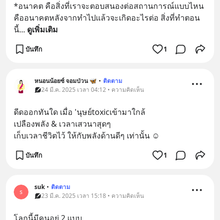
*อนาคต คือสิ่งที่เราจะตอบสนองต่อสถานการณ์แบบไหน 
คืออนาคตหลังจากทำไปแล้วจะเกิดอะไรต่อ สิ่งที่ทำตอน
นี้
... 
ดูเพิ่มเติม
บันทึก
1
หนอนน้อยซ์ จอมป่วน 🦋
•
ติดตาม
24 มี.ค. 2025 เวลา 04:12 • ความคิดเห็น
ดีดออกทันใด เมื่อ 'นุษย์toxicเข้ามาใกล้
เปลืองพลัง & เวลาเสวนาสุดๆ
เก็บเวลาชีวิตไว้ ให้กับพลังด้านดีๆ เท่านั้น ☺️
บันทึก
1
suk
•
ติดตาม
s
23 มี.ค. 2025 เวลา 15:18 • ความคิดเห็น
โลกนี้มีคนอยู่ 2 แบบ 