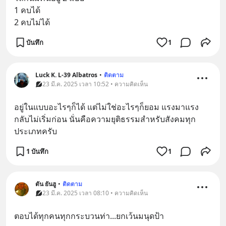
1 คบได้
2 คบไม่ได้
บันทึก
1
Luck K. L-39 Albatros
•
ติดตาม
23 มี.ค. 2025 เวลา 10:52 • ความคิดเห็น
อยู่ในแบบอะไรๆก็ได้ แต่ไม่ใช่อะไรๆก็ยอม แรงมาแรง
กลับไม่เริ่มก่อน นั่นคือความยุติธรรมสำหรับสังคมทุก
ประเภทครับ
1 บันทึก
1
ตัน ยันฮู
•
ติดตาม
23 มี.ค. 2025 เวลา 08:10 • ความคิดเห็น
ตอบได้ทุกคนทุกกระบวนท่า...ยกเว้นมนุดป้า