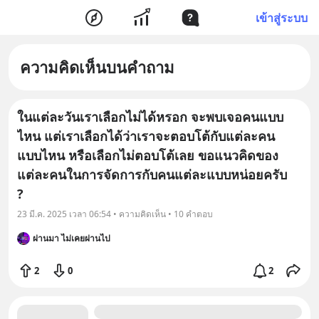
เข้าสู่ระบบ
ความคิดเห็นบนคำถาม
ในแต่ละวันเราเลือกไม่ได้หรอก จะพบเจอคนแบบ
ไหน แต่เราเลือกได้ว่าเราจะตอบโต้กับแต่ละคน
แบบไหน หรือเลือกไม่ตอบโต้เลย ขอแนวคิดของ
แต่ละคนในการจัดการกับคนแต่ละแบบหน่อยครับ
?
23 มี.ค. 2025 เวลา 06:54 • ความคิดเห็น • 10 คำตอบ
ผ่านมา ไม่เคยผ่านไป
2
0
2