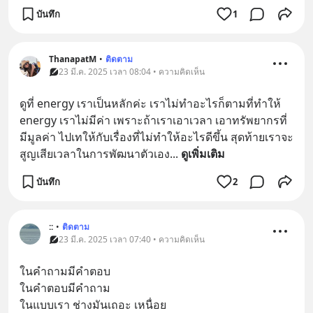
บันทึก
1
ThanapatM
•
ติดตาม
23 มี.ค. 2025 เวลา 08:04 • ความคิดเห็น
ดูที่ energy เราเป็นหลักค่ะ เราไม่ทำอะไรก็ตามที่ทำให้ 
energy เราไม่มีค่า เพราะถ้าเราเอาเวลา เอาทรัพยากรที่
มีมูลค่า ไปเทให้กับเรื่องที่ไม่ทำให้อะไรดีขึ้น สุดท้ายเราจะ
สูญเสียเวลาในการพัฒนาตัวเอง
... 
ดูเพิ่มเติม
บันทึก
2
::
•
ติดตาม
23 มี.ค. 2025 เวลา 07:40 • ความคิดเห็น
ในคำถามมีคำตอบ
ในคำตอบมีคำถาม
ในแบบเรา ช่างมันเถอะ เหนื่อย