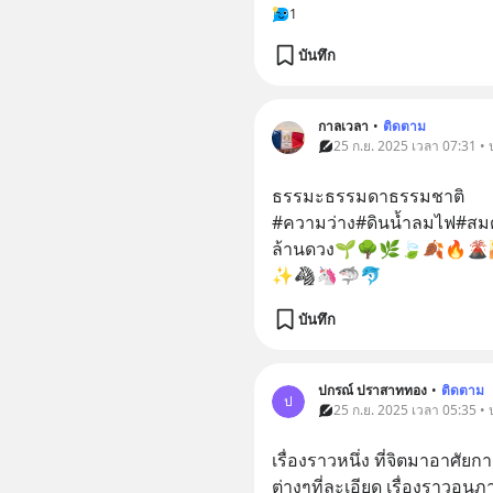
1
บันทึก
กาลเวลา
•
ติดตาม
25 ก.ย. 2025 เวลา 07:31 •
ธรรมะธรรมดาธรรมชาติ
#ความว่าง#ดินน้ำลมไฟ#สมดุล
ล้านดวง🌱🌳🌿🍃🍂🔥🌋
✨🦓🦄🦈🐬
บันทึก
ปกรณ์ ปราสาททอง
•
ติดตาม
ป
25 ก.ย. 2025 เวลา 05:35 •
เรื่องราวหนึ่ง ที่จิตมาอาศัยก
ต่างๆที่ละเอียด เรื่องราวอนุภ