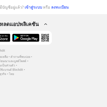
มีบัญชีอยู่แล้ว?
เข้าสู่ระบบ
หรือ
ลงทะเบียน
โหลดแอปพลิเคชัน
kdit
วยเหลือ
คำถามที่พบบ่อย
ฆษณาและบูสต์โพสต์
เป็นส่วนตัว
้แบรนด์ Blockdit
ธุรกิจ
ไทย