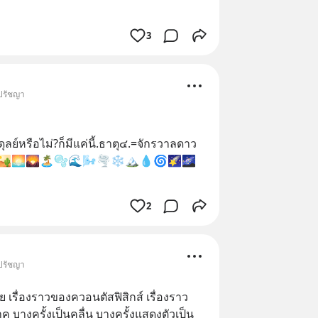
3
 ปรัชญา
ย์หรือไม่?ก็มีแค่นี้.ธาตุ๔.=จักรวาลดาว
️🌅🌄🏝️🫧🌊🌬️🌪️❄️🏔️💧🌀🌠🌌
2
 ปรัชญา
าย เรื่องราวของควอนตัสฟิสิกส์ เรื่องราว
าค บางครั้งเป็นคลื่น บางครั้งแสดงตัวเป็น