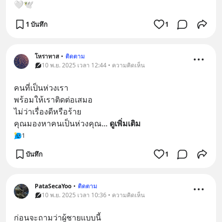
🤍🕊️
1 บันทึก
1
โหราทาส
•
ติดตาม
10 พ.ย. 2025 เวลา 12:44 • ความคิดเห็น
คนที่เป็นห่วงเรา 
พร้อมให้เราติดต่อเสมอ
ไม่ว่าเรื่องดีหรือร้าย
คุณมองหาคนเป็นห่วงคุณ
... 
ดูเพิ่มเติม
1
บันทึก
1
PataSecaYoo
•
ติดตาม
10 พ.ย. 2025 เวลา 10:36 • ความคิดเห็น
ก่อนจะถามว่าผู้ชายแบบนี้