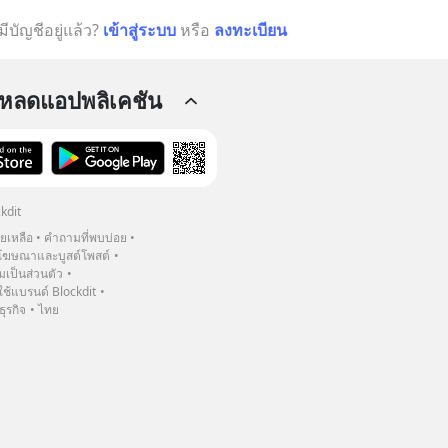
มีบัญชีอยู่แล้ว?
เข้าสู่ระบบ
หรือ
ลงทะเบียน
โหลดแอปพลิเคชัน
kdit
วยเหลือ
คำถามที่พบบ่อย
ฆษณาและบูสต์โพสต์
เป็นส่วนตัว
้แบรนด์ Blockdit
ธุรกิจ
ไทย