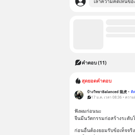
เล่าความคิดเห็นขอ
คำตอบ (11)
สุดยอดคำตอบ
ป้างวิทยาBalanced 龍虎
•
ติ
17 ม.ค. เวลา 08:36 • ความค
ฟังผมก่อนนะ 
จีนมีนวัตกรรมก่อสร้างระดับ
ก่อนอื่นต้องยอมรับข้อเท็จจริ