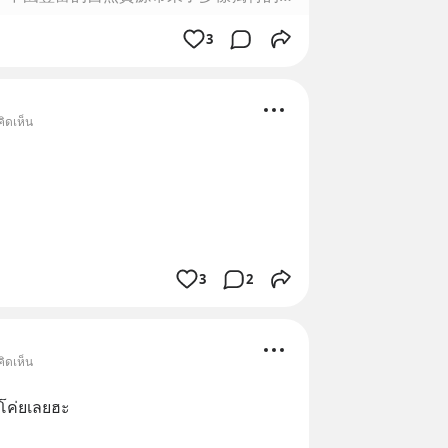
3
ิดเห็น
3
2
ิดเห็น
ดโค่ยเลยฮะ