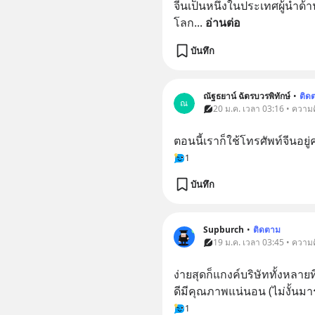
จีนเป็นหนึ่งในประเทศผู้นำ
โลก
... 
อ่านต่อ
บันทึก
ณัฐธยาน์ ฉัตรบวรพิทักษ์
•
ติด
ณ
20 ม.ค. เวลา 03:16 • ความค
ตอนนี้เราก็ใช้โทรศัพท์จีนอยู
1
บันทึก
Supburch
•
ติดตาม
19 ม.ค. เวลา 03:45 • ความค
ง่ายสุดก็แกงค์บริษัททั้งหลายท
ดีมีคุณภาพแน่นอน (ไม่งั้นม
1