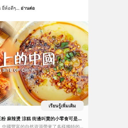
ี่ห้อดีๆ
... 
อ่านต่อ
เรียนรู้เพิ่มเติม
【ENG】Street Food！稀豆粉 麻辣燙 涼糕 街邊叫賣的小零食可是搶手貨 來晚了就沒啦！EP2 | 舌尖上的中國 A Bite of China
本期美味：一方水土一方人，中國豐富的自然資源帶來了多樣獨特的小吃品類，這些食物往往就地取材，最親和、最能體現當地特色，也最令人回味，在中國飲食文化中具有突出地位和旺盛生命力。小吃濃縮一地風土人情，成為別致的地方民俗符號，體現著當地物質及社會生活風貌。🍚【English Dubbed Movies】A Bite…