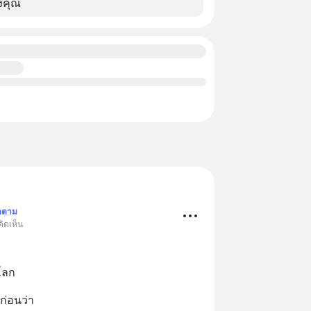
งคุณ
ดตาม
ิดเห็น
โลก
งก่อนว่า