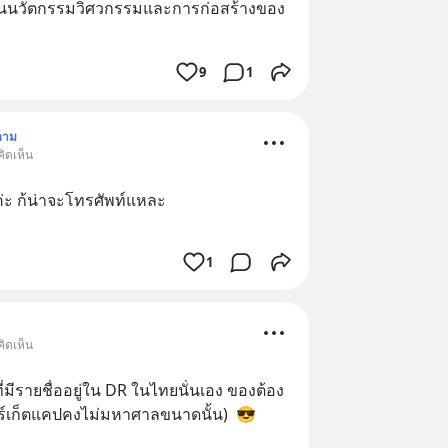
ด้านนวัตกรรมวิศวกรรมและการก่อสร้างของ
9
1
ตาม
ิดเห็น
่ค่ะ ก้น่าจะโทรศัพท์แหละ
1
ิดเห็น
ี่มีรายชื่ออยู่ใน DR ในไทยนั่นเอง ของต้อง
าร์เก็ตแคปคงไม่มหาศาลขนาดนั้น)  😎