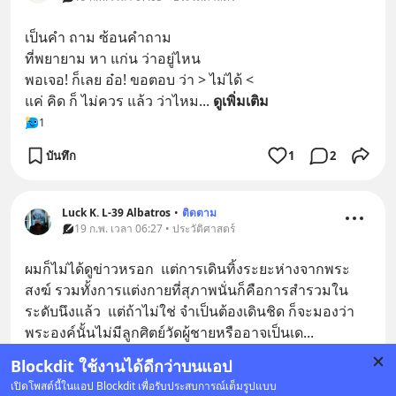
เป็นคำ ถาม ซ้อนคำถาม
ที่พยายาม หา แก่น ว่าอยู่ไหน
พอเจอ! ก็เลย อ๋อ! ขอตอบ ว่า > ไม่ได้ <  
แค่ คิด ก็ ไม่ควร แล้ว ว่าไหม
... 
ดูเพิ่มเติม
1
บันทึก
1
2
Luck K. L-39 Albatros
•
ติดตาม
19 ก.พ. เวลา 06:27 • ประวัติศาสตร์
ผมก็ไม่ได้ดูข่าวหรอก  แต่การเดินทิ้งระยะห่างจากพระ
สงฆ์ รวมทั้งการแต่งกายที่สุภาพนั่นก็คือการสำรวมใน
ระดับนึงแล้ว  แต่ถ้าไม่ใช่ จำเป็นต้องเดินชิด ก็จะมองว่า
พระองค์นั้นไม่มีลูกศิตย์วัดผู้ชายหรืออาจเป็นเด
... 
ดูเพิ่มเติม
Blockdit ใช้งานได้ดีกว่าบนแอป
1
เปิดโพสต์นี้ในแอป Blockdit เพื่อรับประสบการณ์เต็มรูปแบบ