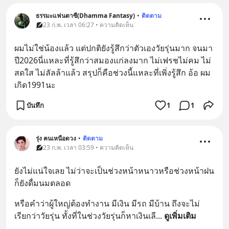
ธรรมะแฟนตาซี(Dhamma Fantasy)
•
ติดตาม
23 ก.พ. เวลา 06:27 • ความคิดเห็น
ผมไม่ใช่น้องแล้ว แต่ปกติยังรู้สึกว่าตัวเองวัยรุ่นมาก จนมา
ปี2026นี่แหละที่รู้สึกว่าสมองแก่ลงมาก ไม่เฟรชไม่คม ไม่
สดใส ไม่ลัลล้าแล้ว สรุปก็คือช่วงนี้แหละที่เพิ่งรู้สึก อ้อ ผม
เกิด1991นะ
บันทึก
1
1
รุ่ง ฅนเหนือดวง
•
ติดตาม
23 ก.พ. เวลา 03:59 • ความคิดเห็น
ยังไม่แน่ใจเลย ไม่ว่าจะเป็นช่วงหน้าหนาวหรือช่วงหน้าฝน 
ก็ยังดื่มนมตลอด
หรือคำว่าผู้ใหญ่ต้องทำงาน มีเงิน มีรถ มีบ้าน ถึงจะไม่
เรียกว่าวัยรุ่น ทั้งที่ในช่วงวัยรุ่นก็หาเงินเลี
... 
ดูเพิ่มเติม