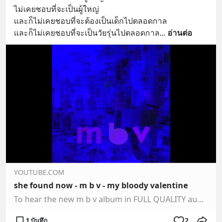
ไม่เคยชอบที่จะเป็นผู้ใหญ่
และก็ไม่เคยชอบที่จะต้องเป็นเด็กไปตลอดกาล
และก็ไม่เคยชอบที่จะเป็นวัยรุ่นไปตลอดกาล
... 
อ่านต่อ
YOUTUBE.COM
she found now - m b v - my bloody valentine
To hear the new m b v album in FULL QUALITY audio BUY NOW from http://www.mybloodyvalentine.org/Catalogue.aspx. This track has been uploaded to YouTube at re…
1 บันทึก
2