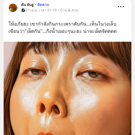
ตัน ยันฮู
•
ติดตาม
27 เม.ย. เวลา 01:19 • บ้าน & สวน
ให้อภัยฮะ เขากำลังกินกระเพราตับกัน...เห็นในวงเล็บ
เขียนว่า"เผ็ดกัน"...กิงน้ำเยอะๆนะฮะ น่าจะเผ็ดจัดดดด