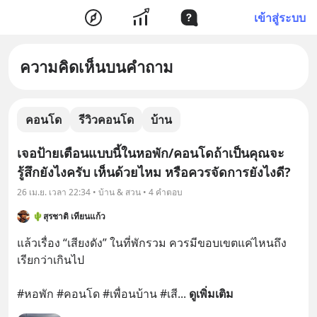
เข้าสู่ระบบ
ความคิดเห็นบนคำถาม
คอนโด
รีวิวคอนโด
บ้าน
เจอป้ายเตือนแบบนี้ในหอพัก/คอนโดถ้าเป็นคุณจะ
รู้สึกยังไงครับ เห็นด้วยไหม หรือควรจัดการยังไงดี?
26 เม.ย. เวลา 22:34 • บ้าน & สวน • 4 คำตอบ
🌵สุรชาติ เทียนแก้ว
แล้วเรื่อง “เสียงดัง” ในที่พักรวม ควรมีขอบเขตแค่ไหนถึง
เรียกว่าเกินไป

#หอพัก #คอนโด #เพื่อนบ้าน #เสี
... 
ดูเพิ่มเติม