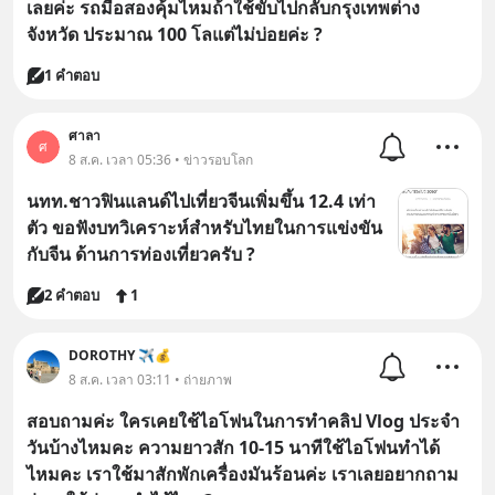
เลยค่ะ รถมือสองคุ้มไหมถ้าใช้ขับไปกลับกรุงเทพต่าง
จังหวัด ประมาณ 100 โลแต่ไม่บ่อยค่ะ ?
1 คำตอบ
ศาลา
ศ
8 ส.ค. เวลา 05:36 • ข่าวรอบโลก
นทท.ชาวฟินแลนด์ไปเที่ยวจีนเพิ่มขึ้น 12.4 เท่า
ตัว ขอฟังบทวิเคราะห์สำหรับไทยในการแข่งขัน
กับจีน ด้านการท่องเที่ยวครับ ?
2 คำตอบ
1
DOROTHY ✈️💰
8 ส.ค. เวลา 03:11 • ถ่ายภาพ
สอบถามค่ะ ใครเคยใช้ไอโฟนในการทำคลิป Vlog ประจำ
วันบ้างไหมคะ ความยาวสัก 10-15 นาทีใช้ไอโฟนทำได้
ไหมคะ เราใช้มาสักพักเครื่องมันร้อนค่ะ เราเลยอยากถาม