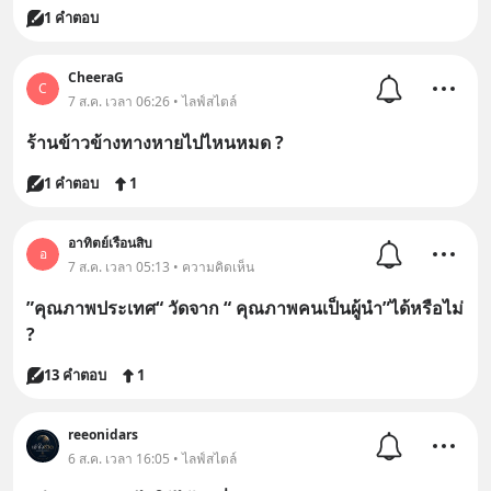
1 คำตอบ
CheeraG
C
7 ส.ค. เวลา 06:26 • ไลฟ์สไตล์
ร้านข้าวข้างทางหายไปไหนหมด ?
1 คำตอบ
1
อาทิตย์เรือนสิบ
อ
7 ส.ค. เวลา 05:13 • ความคิดเห็น
”คุณภาพประเทศ“ วัดจาก “ คุณภาพคนเป็นผู้นำ”ได้หรือไม่
?
13 คำตอบ
1
reeonidars
6 ส.ค. เวลา 16:05 • ไลฟ์สไตล์