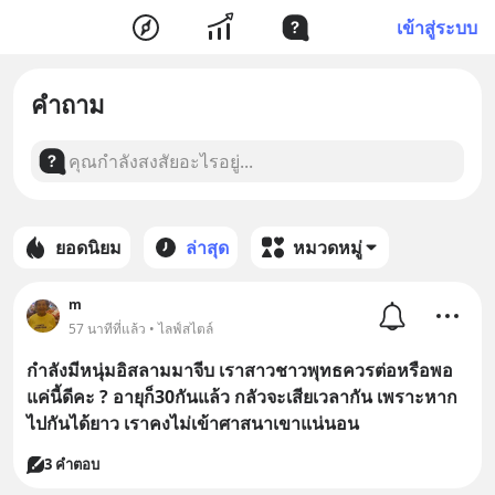
เข้าสู่ระบบ
คำถาม
คุณกำลังสงสัยอะไรอยู่...
ยอดนิยม
ล่าสุด
หมวดหมู่
m
57 นาทีที่แล้ว • ไลฟ์สไตล์
กำลังมีหนุ่มอิสลามมาจีบ เราสาวชาวพุทธควรต่อหรือพอ
แค่นี้ดีคะ ? อายุก็30กันแล้ว กลัวจะเสียเวลากัน เพราะหาก
ไปกันได้ยาว เราคงไม่เข้าศาสนาเขาแน่นอน
3 คำตอบ