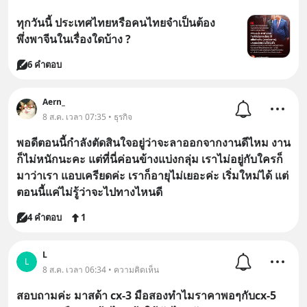
ทุกวันนี้ ประเทศไทยหรือคนไทยจำเป็นต้อง
พึ่งพาจีนในเรื่องใดบ้าง ?
6 คำตอบ
Aern_
8 ส.ค. เวลา 07:35 • ธุรกิจ
พอดีตอนนี้กำลังตัดสินใจอยู่ว่าจะลาออกจากงานดีไหม งาน
ก็ไม่หนักนะคะ แต่ที่นี่ค่อนข้างแบ่งกลุ่ม เราไม่อยู่กับใครก็
มาว่าเรา แอบเครียดค่ะ เราก็อายุไม่เยอะค่ะ เริ่มใหม่ได้ แต่
ตอนนี้แค่ไม่รู้ว่าจะไปทางไหนดี
4 คำตอบ
1
L
L
8 ส.ค. เวลา 06:34 • ความคิดเห็น
สอบถามค่ะ มาสด้า cx-3 มือสองทำไมราคาพอๆกับcx-5