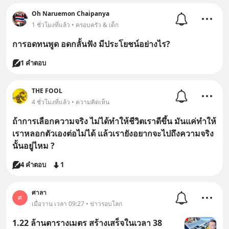
Oh Naruemon Chaipanya
1 ชั่วโมงที่แล้ว • ครอบครัว & เด็ก
การอดทนพูด อดกลั้นฟัง มีประโยชน์อย่างไร?
1 คำตอบ
THE FOOL
4 ชั่วโมงที่แล้ว • ความคิดเห็น
ถ้าการเลือกความจริง ไม่ได้ทำให้ชีวิตเราดีขึ้น มันแค่ทำให้
เราหลอกตัวเองต่อไม่ได้ แล้วเรายังอยากจะไปถึงความจริง
นั้นอยู่ไหม ?
4 คำตอบ
1
ศาลา
ศ
เมื่อวาน เวลา 09:27 • ข่าวรอบโลก
1.22 ล้านตารางเมตร สร้างเสร็จในเวลา 38