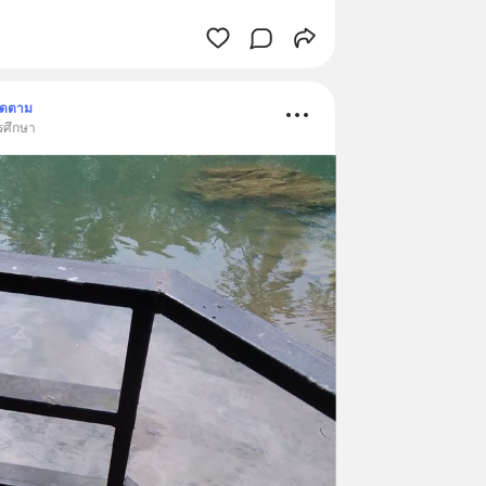
ิดตาม
รศึกษา