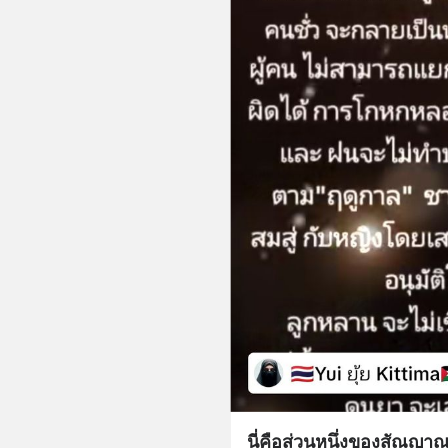
นี่คือส่วนหนึ่งของสัณญาณว