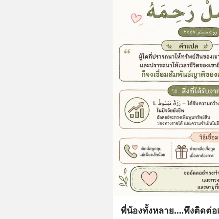
พี่น้องทั้งหลาย....พึงติดต