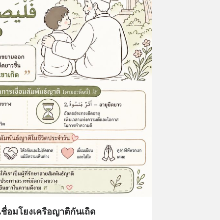
่อเชื่อมโยงเครือญาติกันเถิด