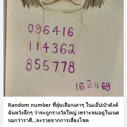
Random number ที่สุ่มเลือกเดาๆ ในแอ๊ปเป๋าตังค์
ฉันหวังลึกๆ ว่าจะถูกรางวัลใหญ่ เพราะหมอดูในเนต
บอกว่าราศี…จะรวยจากการเสี่ยงโชค