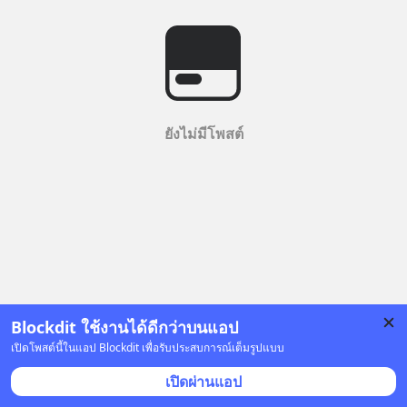
ยังไม่มีโพสต์
Blockdit ใช้งานได้ดีกว่าบนแอป
เปิดโพสต์นี้ในแอป Blockdit เพื่อรับประสบการณ์เต็มรูปแบบ
เปิดผ่านแอป