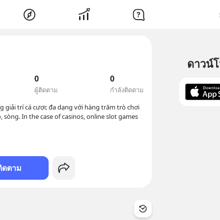
ดาวน์
0
0
ผู้ติดตาม
กำลังติดตาม
iải trí cá cược đa dạng với hàng trăm trò chơi 
sòng. In the case of casinos, online slot games 
ติดตาม