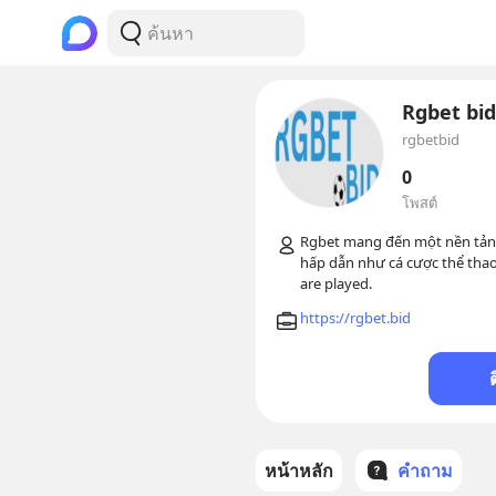
Rgbet bid
rgbetbid
0
โพสต์
Rgbet mang đến một nền tảng g
hấp dẫn như cá cược thể thao, 
https://rgbet.bid
หน้าหลัก
คำถาม