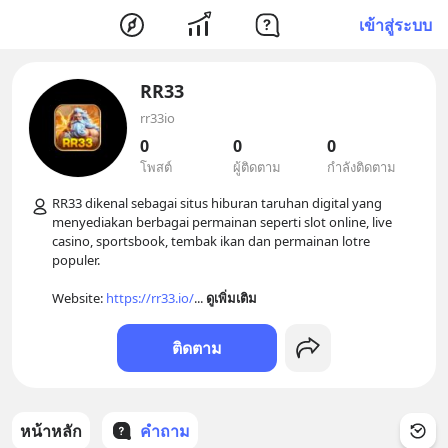
เข้าสู่ระบบ
RR33
rr33io
0
0
0
โพสต์
ผู้ติดตาม
กำลังติดตาม
RR33 dikenal sebagai situs hiburan taruhan digital yang 
menyediakan berbagai permainan seperti slot online, live 
casino, sportsbook, tembak ikan dan permainan lotre 
populer.

Website: 
https://rr33.io/
... 
ดูเพิ่มเติม
ติดตาม
หน้าหลัก
คำถาม