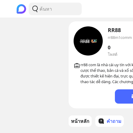
RR88
rr88m1comm
0
โพสต์
rr88 com là nhà cái uy tín với 
cược thể thao, bắn cá và xổ số
được thiết kế hiện đại, trực qu
thao tác dễ dàng. Các chương
หน้าหลัก
คำถาม