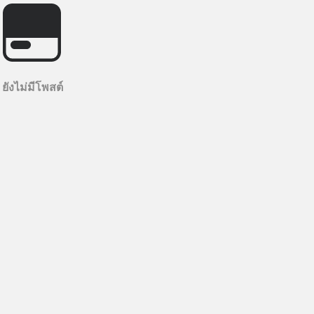
ยังไม่มีโพสต์