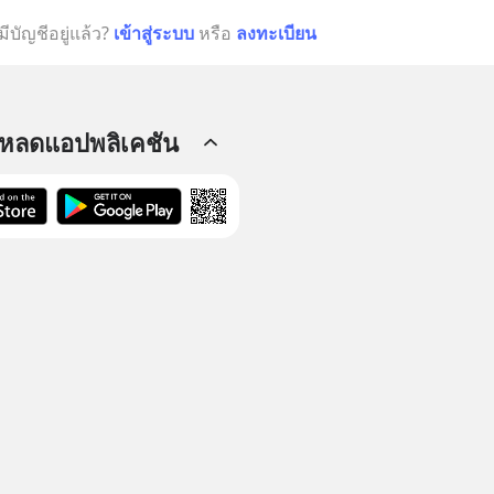
มีบัญชีอยู่แล้ว?
เข้าสู่ระบบ
หรือ
ลงทะเบียน
โหลดแอปพลิเคชัน