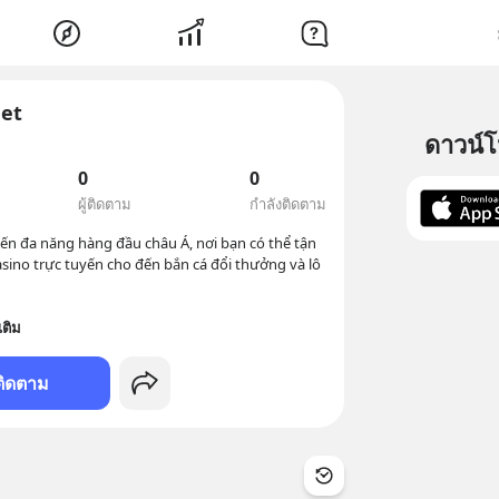
net
ดาวน์
0
0
ผู้ติดตาม
กำลังติดตาม
tuyến đa năng hàng đầu châu Á, nơi bạn có thể tận 
sino trực tuyến cho đến bắn cá đổi thưởng và lô 
มเติม
ติดตาม