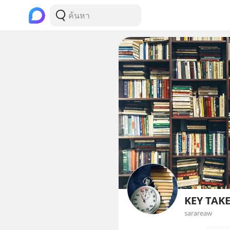
KEY TAK
sarareaw