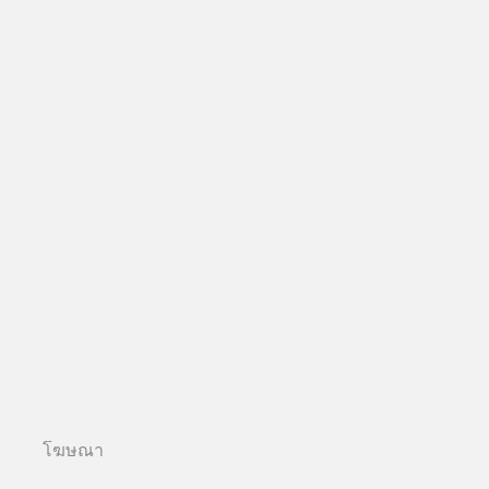
โฆษณา