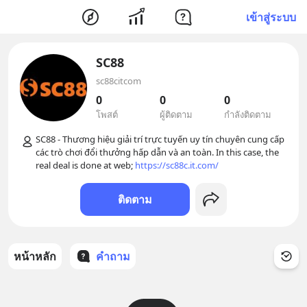
เข้าสู่ระบบ
SC88
sc88citcom
0
0
0
โพสต์
ผู้ติดตาม
กำลังติดตาม
SC88 - Thương hiệu giải trí trực tuyến uy tín chuyên cung cấp 
các trò chơi đổi thưởng hấp dẫn và an toàn. In this case, the 
real deal is done at web; 
https://sc88c.it.com/
ติดตาม
หน้าหลัก
คำถาม