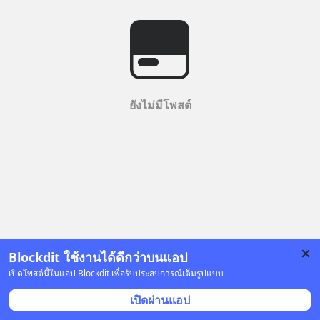
ยังไม่มีโพสต์
Blockdit ใช้งานได้ดีกว่าบนแอป
เปิดโพสต์นี้ในแอป Blockdit เพื่อรับประสบการณ์เต็มรูปแบบ
เปิดผ่านแอป