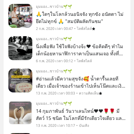
เยอะมาก
มุมมอง...ชาวบ้าน🌱🌱
🙏ใดๆในโลกล้วนอนิจจัง ทุกขัง อนัตตา ไม่
ยึดไม่ทุกข์ 🙏 "สมบัติผลัดกันชม"
2 ก.พ. 2020 เวลา 00:47
ไลฟ์สไตล์
มุมมอง...ชาวบ้าน🌱🌱
นิ่งเพื่อฟัง ใช้ใจฟังบ้างจ้ะ❤️ ข้อคิดดีๆ ทำไม
เด็กน้อยหานาฬิการาคาเป็นแสนเจอ ทั้งที่ทุก
คนหมดหวัง🔥
6 ก.พ. 2020 เวลา 00:12
ไลฟ์สไตล์
มุมมอง...ชาวบ้าน🌱🌱
#อ่านแล้วมีความสุขจัง🥰 น้ำตารื้นเลยที
เดียว เมื่อเจ้าของร้านเข้าไปเห็นโน๊ตและเงิน
จำนวนหนึ่ง ที่มาจากเจ้าหน้าที่ชุดปฎิบัติการ
13 ก.พ. 2020 เวลา 00:03
ความคิดเห็น
ล่าตัว จ่าคลั่ง ที่มีทั้งความกล้าหาญ เสียสละ
มุมมอง...ชาวบ้าน🌱🌱
เข้มแข็ง อ่อนโยน และศีลธรรม
14 กุมภาพันธ์ วันวาเลนไทน์❤️❤️🌹🌹 มี
สัตว์ 15 ชนิด ในโลกที่มีรักเดียวใจเดียว และ
มั่นคงกับคู่ของตัวเองตลอดชีวิต มีชนิดให
13 ก.พ. 2020 เวลา 10:17
บันเทิง
นบ้าง ตามแอดมาจะเล่าให้ฟังค่ะ