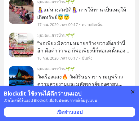
มุมมอง...ชาวบ้าน🌱🌱
🤱แม่ห่วงสมบัติ🤱 การให้ทาน เป็นเหตุให้
เกิดทรัพย์😇😇
17 ก.พ. 2020 เวลา 00:17
ความคิดเห็น
มุมมอง...ชาวบ้าน🌱🌱
“พอเพียง มีความหมายกว้างขวางยิ่งกว่านี้
อีก คือคำว่า พอ ก็พอเพียงนี้ก็พอแค่นั้นเอง
คนเราถ้าพอในความต้องการก็มีความโลภ
18 ก.พ. 2020 เวลา 00:17
บันเทิง
น้อย เมื่อมีความโลภน้อยก็เบียดเบียนคนอื่น
มุมมอง...ชาวบ้าน🌱🌱
น้อยถ้าประเทศใดมีความคิดอันนี้ มีความ
วัดเรืองแสง🔥 วัดสิรินธรวรารามภูพร้าว
คิดว่าท
ความสวยงามและมหัศจรรย์ของศาสน
สถานแห่งเมืองดอกบัวริมโขง
21 ก.พ. 2020 เวลา 00:07
ท่องเที่ยว
Blockdit ใช้งานได้ดีกว่าบนแอป
เปิดโพสต์นี้ในแอป Blockdit เพื่อรับประสบการณ์เต็มรูปแบบ
มุมมอง...ชาวบ้าน🌱🌱
คนเราจะมีเวลา อยู่ด้วยกันซักกี่วัน อ่านไป
เปิดผ่านแอป
คิดไปน้ำตาก็ไหล เพื่อนๆลองอ่านดูนะ อาจ
จะได้ข้อคิดดีๆ จากบทความนี้บ้าง ￼ภรรยา
19 ธ.ค. 2019 เวลา 00:36
ไลฟ์สไตล์
บอกสามีว่าจะไปค้างบ้านแม่สักคืนหนึ่ง ท่าน
มุมมอง...ชาวบ้าน🌱🌱