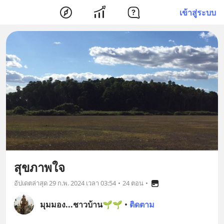
เข้าสู่ระบบ
สุขภาพใจ
อัปเดตล่าสุด
29 ก.พ. 2024 เวลา 03:54
•
24 ตอน
•
มุมมอง...ชาวบ้าน🌱🌱
•
ติดตาม