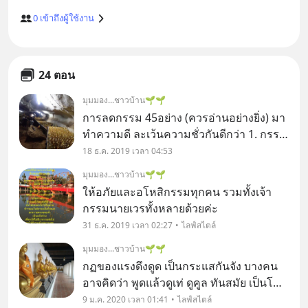
0
เข้าถึงผู้ใช้งาน
24 ตอน
มุมมอง...ชาวบ้าน🌱🌱
การลดกรรม 45อย่าง (ควรอ่านอย่างยิ่ง) มา
ทำความดี ละเว้นความชั่วกันดีกว่า 1. กรรม
ที่ไม่มีลูก กรรมจาก การทำร้ายลูกของสัตว์
18 ธ.ค. 2019 เวลา 04:53
อื่น พรากสัตว์อื่นจากพ่อแม่หรือเคยข่มเหง
มุมมอง...ชาวบ้าน🌱🌱
ลูกคนอื่น ลดกรรม ด้วยการงดกินเนื้อสัตว์ทุ
ให้อภัยและอโหสิกรรมทุกคน รวมทั้งเจ้า
กรรมนายเวรทั้งหลายด้วยค่ะ
31 ธ.ค. 2019 เวลา 02:27
ไลฟ์สไตล์
มุมมอง...ชาวบ้าน🌱🌱
กฏของแรงดึงดูด เป็นกระแสกันจัง บางคน
อาจคิดว่า พูดแล้วดูเท่ ดูคูล ทันสมัย เป็นโค้ช
ผู้มีความรู้ เพราะส่วนมากจะเห็นคลิปต่างๆ
9 ม.ค. 2020 เวลา 01:41
ไลฟ์สไตล์