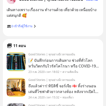
เดินทางเพราะเรื่องงาน ทำงานด้วย เที่ยวด้วย เหนื่อยบ้าง 
0
เข้าถึงผู้ใช้งาน
11 ตอน
Good Stories | ทุกอย่างมีเวลาของมัน
📝 บันทึกก่อนการเดินทาง ช่วงที่ทั่วโลก
หวั่นวิตกกับไวรัสโคโรนา หรือ COVID-19 ..
การต้องเดินทางท่ามกลางความ
23 ก.พ. 2020 เวลา 18:02
ความคิดเห็น
หวาดระแวงกับผู้คนที่มากหน้าหลายตาและ
Good Stories | ทุกอย่างมีเวลาของมัน
ต้องอยู่รวมกันมาก ๆ ในสถานที่ปิด . คง
ถึงแล้วค่าา! ทิบิลิซี่ จอร์เจีย 🇬🇪 ทิ้งร่างนอน
ไม่ใช่ฉันคนเดียวที่รู้
เล่นที่โซฟาตัวยาวกลางห้อง หลังจากเปิดไฟ
ทุกดวง เปิดแอร์จนเย็นฉ่ำ ฉันถึงห้องพัก
24 ก.พ. 2020 เวลา 15:32
ท่องเที่ยว
ตั้งแต่ 5 โมงครึ่ง นั่งเล่น เอนพักหนึ่งชั่วโมง
Good Stories | ทุกอย่างมีเวลาของมัน