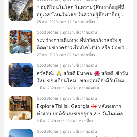
พอดี เวลาที่นี่ช้ากว่าเมื่อไท
* อยู่ที่ไหนในโลก ในความรู้สึกเราก็อยู่ที่นี่
อยู่เวลาไหนในโลก ในความรู้สึกเราก็อยู่
เดี๋ยวนี้ เดินทางไปไหน ... คอยตั้งสติที่ความ
25 ก.พ. 2020 เวลา 12:34
ท่องเที่ยว
รู้สึกว่า .. ที่ นี่ .. เ ดี๋ ย ว นี้ จะไม่เหงา ไม่งง
Good Stories | ทุกอย่างมีเวลาของมัน
ไม่หลง จะมีความ
ระหว่างการเดินทาง ที่น่าวิตกกังวลจริง ๆ
ติดตามข่าวคราวเรื่องโคโรน่า หรือ Covid-
19ในต่างประเทศอยู่ทุกวันนะคะ เมื่อวาน
27 ก.พ. 2020 เวลา 02:54
ท่องเที่ยว
เริ่มทำงานเต็มตัวอยู่กับลูกค้าพม่า 6 คนไป
Good Stories | ทุกอย่างมีเวลาของมัน
ต่างจังหวัดของจอร์เจียด้วย .. ออกจาก
สวัสดีค่ะ 🙏 สวัสดี มีนาคม 🌺 สวัสดี เช้าวัน
โรงแรม
ใหม่ ของเดือนใหม่ . ขอบคุณที่ยังมีวันใหม่
สำหรับเรา . ช่วงนี้หลายคนเครียด
1 มี.ค. 2020 เวลา 04:23
ความคิดเห็น
สถานการณ์เรื่องโรคระบาด Covid-19 น่า
Good Stories | ทุกอย่างมีเวลาของมัน
กลัวจริง ๆ น่ากลัวยิ่งกว่าไวรัส คือ จิตใจค
Explore Tbilisi, Georgia 🇬🇪 หลังจบการ
ทำงาน ปกติฉันจะขออยู่ต่อ 2-3 วันในแต่ละ
การเดินทาง ครั้งนี้ก็เช่นกัน.. ส่งลูกค้าที่
2 มี.ค. 2020 เวลา 08:14
ท่องเที่ยว
สนามบินเรียบร้อย ก็กลับเข้ามาในเมืองอีก
Good Stories | ทุกอย่างมีเวลาของมัน
ครั้ง คนขับรถและทีมงานที่ทิบิลีซี่ใจดี แ