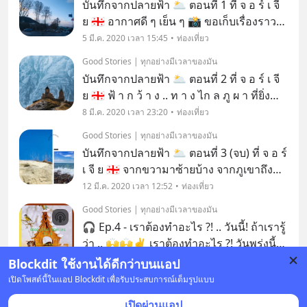
บันทึกจากปลายฟ้า 🌥 ตอนที่ 1 ที่ จ อ ร์ เ จี
ย 🇬🇪 อากาศดี ๆ เย็น ๆ 📸 ขอเก็บเรื่องราว
จากปลายฟ้า แบบเป็นเรื่องเป็นราวเกี่ยวกับ
5 มี.ค. 2020 เวลา 15:45
ท่องเที่ยว
สถานที่ท่องเที่ยวบ้าง เล่าเรื่องผ่านรูป และ
Good Stories | ทุกอย่างมีเวลาของมัน
ความคิดเห็นส่วนตัวผ่านตัวหนัง
บันทึกจากปลายฟ้า 🌥 ตอนที่ 2 ที่ จ อ ร์ เ จี
ย 🇬🇪 ฟ้ า ก ว้ า ง .. ท า ง ไก ล ภู ผ า ที่ยิ่ง
ใหญ่ ไปถึงเท่าที่ใจถึง
8 มี.ค. 2020 เวลา 23:20
ท่องเที่ยว
Good Stories | ทุกอย่างมีเวลาของมัน
บันทึกจากปลายฟ้า 🌥 ตอนที่ 3 (จบ) ที่ จ อ ร์
เ จี ย 🇬🇪 จากขวามาซ้ายบ้าง จากภูเขาถึง
ทะเลของจริง คุยเรื่องจอร์เจียมาหลายโพสต์
12 มี.ค. 2020 เวลา 12:52
ท่องเที่ยว
และเล่าเรื่องสถานที่ท่องเที่ยวเพียว ๆ เป็น
Good Stories | ทุกอย่างมีเวลาของมัน
ครั้งที่ 3 จะขอรวบรัดตัดจบตอนนี
🎧 Ep.4 - เราต้องทำอะไร ?! .. วันนี้! ถ้าเรารู้
ว่า .. 🙌🙌✌️ เราต้องทำอะไร ?! วันพรุ่งนี้
ย่อมเป็นวันที่ดีของเราแน่นอน 🥰😁
11 มี.ค. 2020 เวลา 11:42
ความคิดเห็น
Blockdit ใช้งานได้ดีกว่าบนแอป
เปิดโพสต์นี้ในแอป Blockdit เพื่อรับประสบการณ์เต็มรูปแบบ
Good Stories | ทุกอย่างมีเวลาของมัน
คิ ด ถึ ง การเดินทางไกล ✈️ ที่ไม่ใช่แค่การ
เปิดผ่านแอป