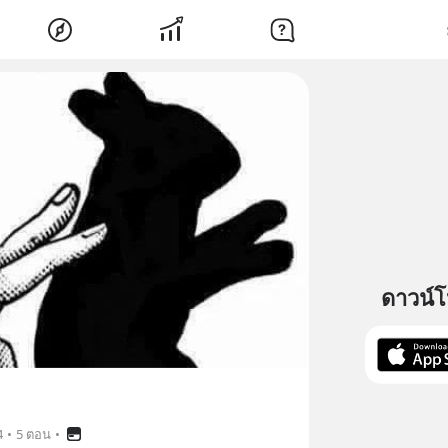
ดาวน์
4
•
5 ตอน
•