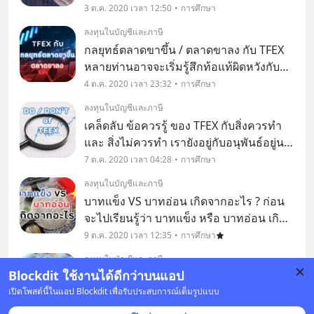
แล้ว ขั้นต่อมา คือ การตัดสินใจซื้อขาย โดย
3 ต.ค. 2020 เวลา 12:50
การศึกษา
ผู้ลงทุนต้อง “เปิดบัญชี” เพื่อส่งคำสั่งซื้อขาย
ลงทุนในบัญชีและภาษี
ผ่านโบรกเกอร์อนุพันธ์ จากนั้นจึงเ
กลยุทธ์ตลาดขาขึ้น / ตลาดขาลง กับ TFEX
หลายท่านอาจจะเริ่มรู้สึกท้อแท้ผิดหวังกับ
ตลาดที่มันซบเซา ลุ่มๆ ดอนๆ เศรษฐกิจก็มี
4 ต.ค. 2020 เวลา 23:32
การศึกษา
แต่แย่ลงๆ มองไปทางไหนก็เห็นแต่ความฝืด
ลงทุนในบัญชีและภาษี
เคือง แต่รู้หรือไม่คะ มีอยู่ระบบหนึ่งที่ถูกออบ
เคล็ดลับ ข้อควรรู้ ของ TFEX กับสิ่งควรทำ
และ สิ่งไม่ควรทำ เรายังอยู่กับอนุพันธ์อยู่นะ
คะ ไม่รู้เบื่อกันหรือยังนะ 😄😅
7 ต.ค. 2020 เวลา 04:28
การศึกษา
ลงทุนในบัญชีและภาษี
บาทแข็ง VS บาทอ่อน เกิดจากอะไร ? ก่อน
จะไปเรียนรู้ว่า บาทแข็ง หรือ บาทอ่อน เกิด
จากอะไรนั้น เรามาทำความรู้จักความ
9 ต.ค. 2020 เวลา 12:35
การศึกษา
หมายของทั้งสองอย่างกันก่อนนะคะ
ลงทุนในบัญชีและภาษี
Blockdit ใช้งานได้ดีกว่าบนแอป
ดอลลาร์ล่วงหน้า หรือ USD Futures เป็น
เปิดโพสต์นี้ในแอป Blockdit เพื่อรับประสบการณ์เต็มรูปแบบ
เครื่องมือในการบริหารเงินบาทที่สำคัญ
และเป็นสัญญาที่ผู้ซื้อและผู้ขายตกลงกันใน
10 ต.ค. 2020 เวลา 05:10
การศึกษา