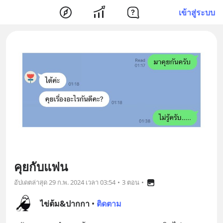
เข้าสู่ระบบ
คุยกับแฟน
อัปเดตล่าสุด
29 ก.พ. 2024 เวลา 03:54
•
3 ตอน
•
ไข่ต้ม&ปากกา
•
ติดตาม