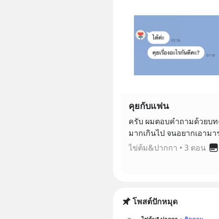
คุยกับแฟน
ครับ ผมตอบคำถามด้วยบ
มากเกินไป จนอยากเอามาร
และใช่ คนที่ตอบคือคนรักข
ไข่ต้ม&ปากกา
•
3 ตอน
เห็นพูดครับ ค่ะ แตกต่างกัน
สวมบทบาทของสองเราเอง
โพสต์ปักหมุด