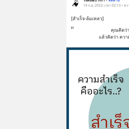
ไข่ต้ม&ปากกา
•
ติดตาม
14 ก.ย. 2022 เวลา 02:13 • คว
[สำเร็จ-ล้มเหลว]
คุณคิดว่
แล้วคิดว่า คว