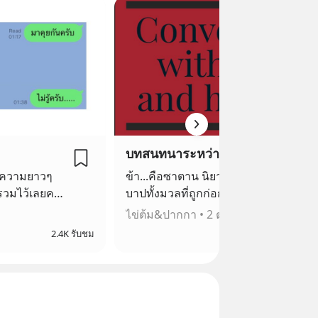
บทสนทนาระหว่างซาตานกับเจ้าสาวแดน
ทความยาวๆ
ข้า...คือซาตาน นิยามแห่งความมืดมิด
วมไว้เลยครับ
บาปทั้งมวลที่ถูกก่อกำเนิด คำถามคือ เธอ
องผม แต่ถ้ามี
ล่ะ... เป็นใครกันแน่?
ไข่ต้ม&ปากกา
•
2 ตอน
ไป นั่นคือการ
2.4K รับชม
2.
ครับ