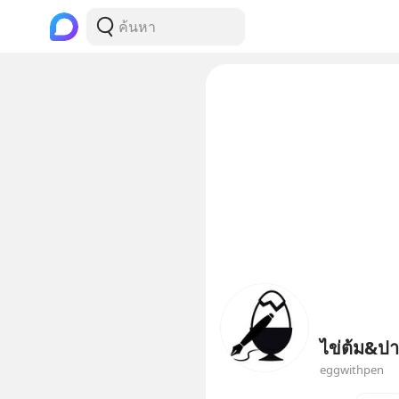
ไข่ต้ม&ป
eggwithpen