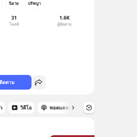
นิยาย
ปรัชญา
31
1.6K
โพสต์
ผู้ติดตาม


ติดตาม
าว
วิดีโอ
พอดแคสต์
ซีรีส์