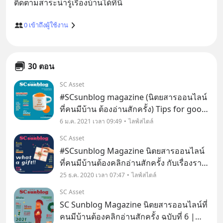
0
เข้าถึงผู้ใช้งาน
30 ตอน
SC Asset
#SCsunblog magazine (นิตยสารออนไลน์
ที่คนมีบ้าน ต้องอ่านสักครั้ง) Tips for good
mornings | Issue 08 January 2021 เริ่ม
6 ม.ค. 2021 เวลา 09:49
ไลฟ์สไตล์
ต้นปีใหม่นี้ ด้วยใจที่เบิกบาน มั่งคั่งด้วยเงิน
SC Asset
ทองและความสุข สุขภาพร่างกายแข็งแรง ม
#SCsunblog Magazine นิตยสารออนไลน์
ที่คนมีบ้านต้องคลิกอ่านสักครั้ง กับเรื่องราว
ของ 'ของขวัญ' ในฉบับที่ 7 เดือนธันวาคม "
25 ธ.ค. 2020 เวลา 07:47
ไลฟ์สไตล์
What a gift!! " ต้อนรับเทศกาลเฉลิมฉลอง
SC Asset
ส่งท้ายปีเก่าต้อนรับปี 2021 เทศกาลที่จะได้
SC Sunblog Magazine นิตยสารออนไลน์ที่
คนมีบ้านต้องคลิกอ่านสักครั้ง ฉบับที่ 6 |