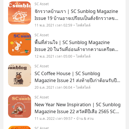
เยื้อมาเป็นเวลานานทำให้หลายคนรู้สึก
SC Asset
เครียด เบื่อ เหงา สิ่งที่จะช่วยเราได้คือ การ
จักรวาลบ้านเรา | SC Sunblog Magazine
ดูแลตัวเองให้แข็ง
Issue 19 บ้านอาจเปรียบเป็นดั่งจักรวาลของ
เรา และในจักรวาลบ้านเราต่างมีเรื่องราวดีๆ
11 พ.ย. 2021 เวลา 02:59
ไลฟ์สไตล์
รอยยิ้มและความประทับใจในทุกการอยู่
SC Asset
อาศัยที่บ้าน และในช่วงนี้ที่เรายังคงใช้ชีวิตที่
พื้นที่ส่วนใจ | SC Sunblog Magazine
Issue 20 ในวันที่อ่อนล้าจากความเครียด
และความวิตกกังวลจากเรื่องราวรอบตัว สิ่ง
12 พ.ย. 2021 เวลา 05:00
ไลฟ์สไตล์
สำคัญที่จะทำให้เราสามารถกลับมามีพลัง
SC Asset
ในการใช้ชีวิตในแต่ละวันได้เหมือนเดิม นั่น
SC Coffee House | SC Sunblog
คือ ‘สติ’ ห
Magazine Issue 21 ส่งท้ายปีเก่าต้อนรับปี
ใหม่ 2022 ให้ทุกคนได้จอยในทุกเทศกาล
20 ธ.ค. 2021 เวลา 06:04
ไลฟ์สไตล์
แห่งการเฉลิมฉลองช่วงคริสต์มาสและปีใหม่
SC Asset
New Year New Inspiration | SC Sunblog
Magazine Issue 22 สวัสดีปีเสือ 2565 SC
sunblog ขออวยพรให้ปีนี้ เป็นปีที่ดีของทุก
11 ม.ค. 2022 เวลา 09:57
บ้าน & สวน
คน มีแต่สิ่งดีๆ เข้ามาในชีวิต ครอบครัว
SC Asset