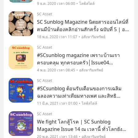
2021 Celebration For Good Mornings
9 ธ.ค. 2020 เวลา 06:00
ไลฟ์สไตล์
SC Asset
SC Sunblog Magazine นิตยสารออนไลน์ที่
คนมีบ้านต้องคลิกอ่านสักครั้ง ฉบับที่ 5 | อยู่
อย่าง ยั่งยืน
18 พ.ย. 2020 เวลา 11:07
อสังหาริมทรัพย์
SC Asset
#SCsunblog magazine เพราะบ้านเรา
ครอบคลุม ทุกครอบครัว│Issue04
November 2020 ครอบครัวในฝัน…นั้นเป็น
4 พ.ย. 2020 เวลา 08:45
อสังหาริมทรัพย์
อย่างไร? ต้องมีพื้นที่บ้านที่สามารถสนองทุก
SC Asset
ความต้องการ? หรือมีบ้านที่ครอบคลุมทุก
#SCsunblog ต้อนรับเดือนของการเฉลิม
ไลฟ์สไตล์ได้อย่างลงตัว
ฉลองความเท่าเทียมทางเพศ และสิทธิ
เสรีภาพของสตรีทั่วโลก กับ SC Sunblog
11 มี.ค. 2021 เวลา 01:00
ไลฟ์สไตล์
Magazine ฉบับ เพื่อนหญิง พลังหญิง |
SC Asset
Issue 12 March 2021 ร่วมเป็นหนึ่งเสียงที่
We fight โลกสู้โรค | SC Sunblog
สนับสนุนเรื่องความเท
Magazine Issue 14 ณ เวลานี้ ทั่วโลกยังคง
ต้องต่อสู้กับสถานการ์ณโควิด19 อย่างไม่
20 พ.ค. 2021 เวลา 13:46
อสังหาริมทรัพย์