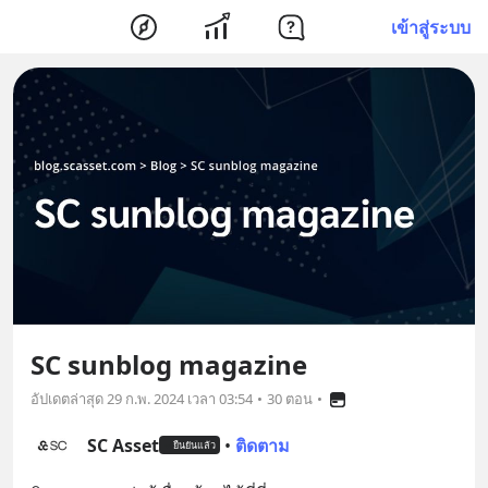
เข้าสู่ระบบ
SC sunblog magazine
อัปเดตล่าสุด
29 ก.พ. 2024 เวลา 03:54
•
30 ตอน
•
SC Asset
•
ติดตาม
ยืนยันแล้ว