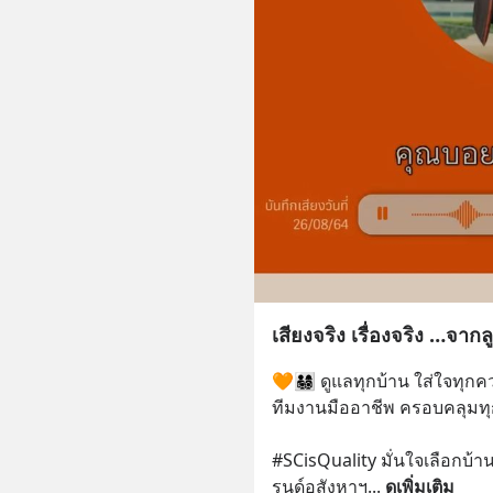
เสียงจริง เรื่องจริง …จาก
🧡👨‍👩‍👧‍👦 ดูแลทุกบ้าน ใส่ใ
ทีมงานมืออาชีพ ครอบคลุมท
#SCisQuality มั่นใจเลือกบ
รนด์อสังหาฯ
... 
ดูเพิ่มเติม