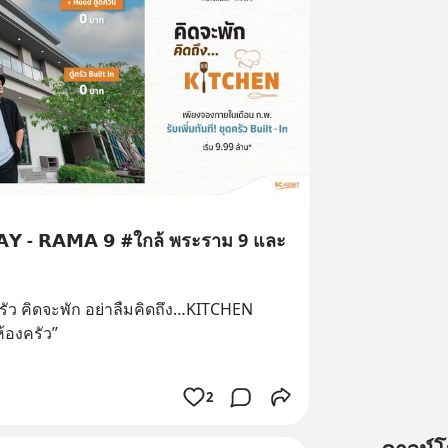
𝗪𝗔𝗬 - 𝗥𝗔𝗠𝗔 𝟵 #ใกล้ พระราม 9 และ
inครัว คิดจะพัก อย่าลืมคิดถึง…KITCHEN 
ห้องครัว”
2