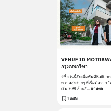
𝗩𝗘𝗡𝗨𝗘 𝗜𝗗 𝗠𝗢𝗧𝗢𝗥
กรุงเทพกรีฑา
#ซื้อวันนี้รับเพิ่มทันทีBuilt
ความสุขง่ายๆ ที่เริ่มต้นจาก “
เริ่ม 9.99 ล้าน*
... 
อ่านต่อ
1 บันทึก