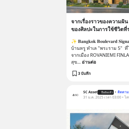
จากเรื่องราวของความฝัน 
ของศิลปะในการใช้ชีวิตที่ร
✨ 𝐁𝐚𝐧𝐠𝐤𝐨𝐤 𝐁𝐨𝐮𝐥𝐞𝐯𝐚𝐫𝐝 𝐒𝐢
บ้านหรู ทำเล "พระราม 5"  ที
จากเมือง ROVANIEMI FINLA
สุข
... 
อ่านต่อ
3 บันทึก
SC Asset
•
ติดตาม
ยืนยันแล้ว
31 ม.ค. 2025 เวลา 03:00 • ไล