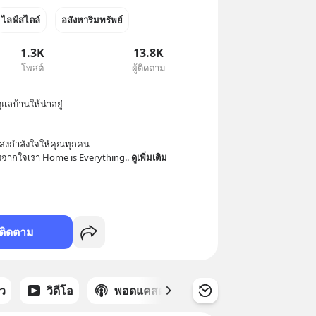
ไลฟ์สไตล์
อสังหาริมทรัพย์
1.3K
13.8K
โพสต์
ผู้ติดตาม
แลบ้านให้น่าอยู่ ​

่งกำลังใจให้คุณทุกคน 

ังจากใจเรา Home is Everything.
. 
ดูเพิ่มเติม
ติดตาม
าว
วิดีโอ
พอดแคสต์
ซีรีส์