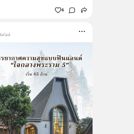
6
ฟ์สไตล์