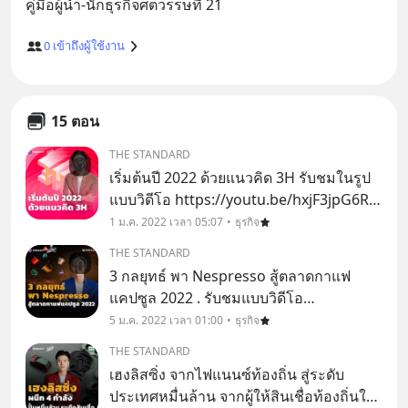
0
เข้าถึงผู้ใช้งาน
15 ตอน
THE STANDARD
เริ่มต้นปี 2022 ด้วยแนวคิด 3H รับชมในรูป
แบบวิดีโอ https://youtu.be/hxjF3jpG6R0
การตั้งปณิธานปีใหม่ถือเป็นกิจกรรมประจำ
1 ม.ค. 2022 เวลา 05:07
ธุรกิจ
ปีของใครหลายคนที่ต้องการสร้างเป้าหมาย
THE STANDARD
พัฒนาตนเองในทุกมิติ ไม่ว่าจะเป็นเรื่องการ
3 กลยุทธ์ พา Nespresso สู้ตลาดกาแฟ
ทำง
แคปซูล 2022 . รับชมแบบวิดีโอ
https://youtu.be/SZlEhWc26us . ‘ใส่
5 ม.ค. 2022 เวลา 01:00
ธุรกิจ
แคปซูลแล้วกดปุ่ม’ ถือเป็นขั้นตอนที่ง่า
THE STANDARD
ยมากๆ เพื่อให้ได้กาแฟเอสเพรสโซหนึ่งช็อ
เฮงลิสซิ่ง จากไฟแนนซ์ท้องถิ่น สู่ระดับ
ตมาดื่มตอนเช้า นี่จึงเป็นเ
ประเทศหมื่นล้าน จากผู้ให้สินเชื่อท้องถิ่นใน