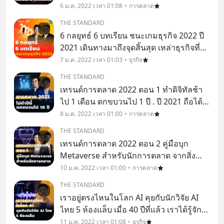
ภาคเหนือเมื่อ 30 ปีที่แล้ว ปัจจุบัน เฮงลิสซิ่ง
6 ม.ค. 2022 เวลา 01:08
การตลาด
เติบโตกลายเป็นบริษัทมหาชน ที่มีจำนวน
THE STANDARD
สาขามากกว่า 529 แห่งทั่วประเทศ มีอั
6 กลยุทธ์ 6 บทเรียน ชนะเกมธุรกิจ 2022 ปี
2021 เดินทางมาถึงจุดสิ้นสุด เหล่าธุรกิจที่
ฝ่าฟันปีแห่งความผันผวนนี้มาได้ต่างรู้ดีว่า
7 ม.ค. 2022 เวลา 01:03
ธุรกิจ
มหาสมุทรผืนใหญ่นี้กำลังจะเปลี่ยนสีอีก
THE STANDARD
คำรบ พระอาทิตย์ดวงใหญ่ก็กำลังจะขึ้นเป
เทรนด์การตลาด 2022 ตอน 1 ทำดิจิทัลช้า
ไป 1 เดือน ตกขบวนไป 1 ปี . ปี 2021 ถือได้
ว่าเป็นปีที่มีความเปลี่ยนแปลงสูงมาก
8 ม.ค. 2022 เวลา 01:00
การตลาด
พฤติกรรมผู้บริโภคแปรปรวนเปลี่ยนแปลง
THE STANDARD
อย่างรวดเร็ว จนทำให้นักการตลาดจับต้นชน
เทรนด์การตลาด 2022 ตอน 2 คู่มือบุก
ปลายไม่ถูก .
Metaverse สำหรับนักการตลาด จากสิ่ง
พิมพ์ อินเทอร์เน็ต สู่โซเชียลมีเดีย เครื่องมือ
10 ม.ค. 2022 เวลา 01:00
การตลาด
ของนักการตลาดได้เปลี่ยนแปลงไปอย่าง
THE STANDARD
มหาศาลในช่วงที่ผ่านมา และกำลังจะถูก
เราอยู่ตรงไหนในโลก AI คุยกับนักวิจัย AI
พลิกโฉมอีกครั้ง
ไทย 5 ห้องแล็บ เมื่อ 40 ปีที่แล้ว เราได้รู้จัก
กับ The Terminator ภาพยนตร์ฟอร์มยักษ์
11 ม.ค. 2022 เวลา 01:08
ธุรกิจ