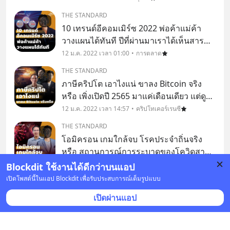
จากฮอลลีวูดที่เล่าเรื่องราวหุ่นยนต์สังหาร
THE STANDARD
มนุษย์ อันเกิดจากจินตนาการในอดีต ใค
10 เทรนด์อีคอมเมิร์ซ 2022 พ่อค้าแม่ค้า
วางแผนได้ทันที ปีที่ผ่านมาเราได้เห็นสารพัด
กระบวนท่าในโลกของการค้าออนไลน์ ไม่
12 ม.ค. 2022 เวลา 01:00
การตลาด
ว่าจะเป็น ‘น้ำปลาร้าแม่อิพิม’ ที่อุบัติจากไลฟ์
THE STANDARD
คอมเมิร์ซสู่สินค้า OEM ในแบบฉบับตัวเอง
ภาษีคริปโต เอาไงแน่ ขาลง Bitcoin จริง
หรือ เพิ่งเปิดปี 2565 มาแค่เดือนเดียว แต่ดู
เหมือนว่าฝันร้ายจะเริ่มหลอกหลอนเหล่านัก
12 ม.ค. 2022 เวลา 14:57
คริปโทเคอร์เรนซี
ลงทุนสินทรัพย์ดิจิทัลในประเทศไทยเร็วกว่า
THE STANDARD
ที่คาด เพราะทันทีที่กรมสรรพากรออกมา
โอมิครอน เกมใกล้จบ โรคประจำถิ่นจริง
โปรโม
หรือ สถานการณ์การระบาดของโควิดสาย
พันธ์ุโอมิครอนในประเทศไทยตอนนี้นับวันก็
14 ม.ค. 2022 เวลา 01:00
สุขภาพ
Blockdit ใช้งานได้ดีกว่าบนแอป
ยิ่งจะระบาดเร็วขึ้น ติดง่ายขึ้น จนหลาย
เปิดโพสต์นี้ในแอป Blockdit เพื่อรับประสบการณ์เต็มรูปแบบ
THE STANDARD
องค์กร หลายหน่วยงานต่างก็เริ่มปรับ
สมชัย เอไอเอส ตอบเรื่องควบรวมทรู ดีแทค
เปิดผ่านแอป
นโยบายตั้งรับกันใหม่
และ Cognitive Telco “เขารักกัน เราแกร่ง
ขึ้น” นี่คือวลีเด็ดจาก สมชัย เลิศสุทธิวงค์
15 ม.ค. 2022 เวลา 02:00
ธุรกิจ