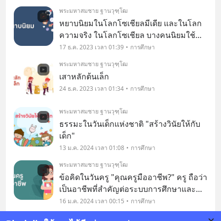
ใหญ่ก็จะตอบว่า ก็เค้าเก่งมาตั้งแต่เกิดไง
พระมหาสมชาย ฐานวุฑฺโฒ
ความจริงแล้ว คนแต่ละคนมีศักยภาพใกล้
หยาบนิยมในโลกโซเชียลมีเดีย และในโลก
เคียงกันทั้
ความจริง ในโลกโซเชียล บางคนนิยมใช้
"คำหยาบ" ในการแสดงออก เพราะคิดว่า
17 ธ.ค. 2023 เวลา 01:39
การศึกษา
สามารถปกปิดตัวตนได้ แต่การใช้คำหยาบ
พระมหาสมชาย ฐานวุฑฺโฒ
จะส่งผลต่อผู้ใช้อย่างไร?
เสาหลักต้นเล็ก
24 ธ.ค. 2023 เวลา 01:34
การศึกษา
พระมหาสมชาย ฐานวุฑฺโฒ
ธรรมะในวันเด็กแห่งชาติ "สร้างวินัยให้กับ
เด็ก"
13 ม.ค. 2024 เวลา 01:08
การศึกษา
พระมหาสมชาย ฐานวุฑฺโฒ
ข้อคิดในวันครู "คุณครูมืออาชีพ?" ครู ถือว่า
เป็นอาชีพที่สำคัญต่อระบบการศึกษาและ
การพัฒนาประเทศชาติให้ก้าวหน้าและ
16 ม.ค. 2024 เวลา 00:15
การศึกษา
เจริญอย่างยั่งยืน คุณภาพของครูเป็นปัจจัยที่
พระมหาสมชาย ฐานวุฑฺโฒ