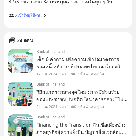
0
เข้าถึงผู้ใช้งาน
24 ตอน
Bank of Thailand
เช็ค 6 คำถาม เพื่อความเข้าใจมาตรการ
รวมหนี้ หลังจากที่ประเทศไทยเจอวิกฤตโค
วิด 19 ทำให้มีลูกหนี้ที่ได้รับผลกระทบ
17 ธ.ค. 2024 เวลา 11:00
หุ้น & เศรษฐกิจ
จำนวนมาก ธนาคารแห่งประเทศไทย
Bank of Thailand
(ธปท.) ได้ออกมาตรการเพื่อช่วยเหลือลูกหนี้
วิถีธนาคารกลางยุคใหม่ : การมีส่วนร่วม
รายย่อยที่ได้รับผลกระ
ของประชาชน ในอดีต “ธนาคารกลาง” ไม่
ว่าจะเป็นแห่งไหนในโลกก็ตาม มักถูก
24 ธ.ค. 2024 เวลา 11:00
หุ้น & เศรษฐกิจ
วิจารณ์เกี่ยวกับการตัดสินใจที่มักกระจุกตัว
Bank of Thailand
อยู่กับผู้กำหนดนโยบายเพียงไม่กี่คน ด้วย
Financing the Transition สินเชื่อเคียงข้าง
บริบททางสังคมแล
ภาคธุรกิจสู่ความยั่งยืน ปัญหาสิ่งแวดล้อม