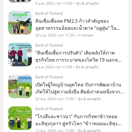
โดยเฉพาะการเปลี่ยนแปลงสภาพภูมิอากาศ
9 ม.ค. 2025 เวลา 11:00
หุ้น & เศรษฐกิจ
นับว่าเป็นความท้าทายใหญ่ที่สุดในโลกตอน
Bank of Thailand
นี้ เพราะไม่เพียงแต่จะนำมาซึ่งความเสี่ยงต่อ
สินเชื่อเพื่อลด PM2.5 ก้าวสำคัญของ
ส
อุตสาหกรรมอ้อยและน้ำตาล “ฤดูฝุ่น” ใน
ประเทศไทยมาพร้อมอากาศเย็นสบายของ
30 ม.ค. 2025 เวลา 11:30
การเกษตร
ช่วงปลายปี ลมเย็นที่กระทบใบหน้าแฝงไป
Bank of Thailand
ด้วยฝุ่น PM2.5 ที่เป็นตัวการให้หลายคนไอ
“สินเชื่อเพื่อการปรับตัว” เติมพลังให้ภาค
จาม แสบจมูก แสบตา หายใ
ธุรกิจไทย การระบาดของโควิด 19 นอกจาก
จะทำให้ผู้คนต้องปรับตัวเปลี่ยนวิถีชีวิตใน
4 ธ.ค. 2024 เวลา 11:00
หุ้น & เศรษฐกิจ
หลายรูปแบบแล้ว ยังทำให้เกิดการ
Bank of Thailand
เปลี่ยนแปลงพฤติกรรมในการบริโภคและ
เปิดใจผู้ใหญ่บ้านยุคใหม่ กับการพัฒนาบ้าน
ทิศทางตลาดด้วย ที่ผ่
เกิดให้ไปสู่ความยั่งยืน ศิษย์เก่าคนหนึ่งจาก
คณะเศรษฐศาสตร์ มหาวิทยาลัยขอนแก่น
22 พ.ย. 2024 เวลา 11:00
หุ้น & เศรษฐกิจ
ใช้ชีวิตหลังเรียนจบเป็นพนักงานบริษัทอยู่
Bank of Thailand
นานปี แต่แล้วก็ถึงจุดอิ่มตัว เริ่มเบื่อหน่า
“โรงสีและชาวนา” กับภารกิจพาข้าวหอม
มะลิทุ่งกุลาฯ สู่ครัวโลก “ข้าวหอมมะลิทุ่ง
กุลาร้องไห้ เป็นสินค้าชนิดแรกของไทยที่ขึ้น
12 พ.ย. 2024 เวลา 11:00
หุ้น & เศรษฐกิจ