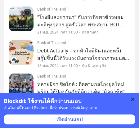
ทะเบียนเป็นสินค้าสิ่งบ่งชี้ทางภูมิศาสตร์ (GI)
Bank of Thailand
ที่สหภาพยุโรปได้ และเป็นข้าวชนิดแรกขอ
“โรงสีและชาวนา” กับภารกิจพาข้าวหอม
มะลิทุ่งกุลาฯ สู่ครัวโลก พระสยาม BOT
MAGAZINE 📱 ขอชวนไปดูเรื่องราวเบื้อง
21 พ.ย. 2024 เวลา 11:00
การเกษตร
หลังการทำภารกิจของ**คุณสินสมุทร ศรี
Bank of Thailand
แสนปาง หรือ "คุณสิน" ผู้จัดการโรงสีศรีแสง
Debt Actually – ทุกหัวใจมีฝัน (และหนี้)
ดาว จำกัด **👨‍💼
สกู๊ปชิ้นนี้ได้รับแรงบันดาลใจจากภาพยนตร์
เรื่อง “Love Actually – ทุกหัวใจมีรัก” ที่ตัว
18 พ.ย. 2024 เวลา 11:00
หุ้น & เศรษฐกิจ
ละครแต่ละตัวมีความเชื่อมโยงสัมพันธ์กัน
Bank of Thailand
ทางใดทางหนึ่ง
หลายมิจฯ ชิดใกล้ : ติดตามกลโกงยุคใหม่
พร้อมวิธีป้องกันภัยที่ดีกว่าเดิม “มิจฉาชีพ”
กลายเป็นกลุ่มที่คนไทยคุ้นเคย แม้ไม่ยินดีที่
13 พ.ย. 2024 เวลา 11:00
หุ้น & เศรษฐกิจ
Blockdit ใช้งานได้ดีกว่าบนแอป
จะได้รู้จัก แต่คนกลุ่มนี้ก็แฝงตัวอยู่ใกล้ ๆ
เปิดโพสต์นี้ในแอป Blockdit เพื่อรับประสบการณ์เต็มรูปแบบ
Bank of Thailand
และย่างกรายเข้ามาหาพวกเราได้ง่า
เสริมแกร่ง SMEs: ก้าวข้ามข้อจำกัด สู่ความ
เปิดผ่านแอป
สำเร็จที่ยั่งยืน วิสาหกิจขนาดกลางและขนาด
ย่อม (Small and Medium Enterprises)[1]
2 ธ.ค. 2024 เวลา 11:00
หุ้น & เศรษฐกิจ