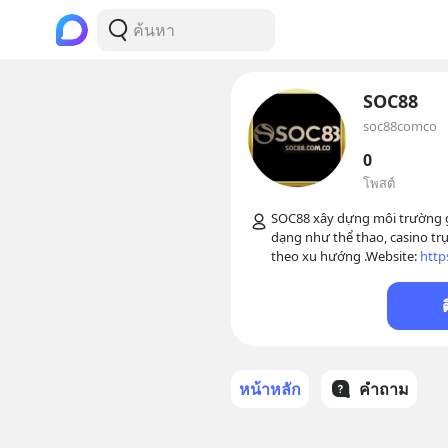
SOC88
soc88comco
0
โพสต์
SOC88 xây dựng môi trường gi
dạng như thể thao, casino trực
theo xu hướng .Website: 
http
หน้าหลัก
คำถาม