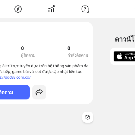
ดาวน์
0
0
ผู้ติดตาม
กำลังติดตาม
ải trí trực tuyến dựa trên hệ thống sản phẩm đa 
 tiếp, game bài và slot được cập nhật liên tục 
s://soc88.com.co/
ติดตาม