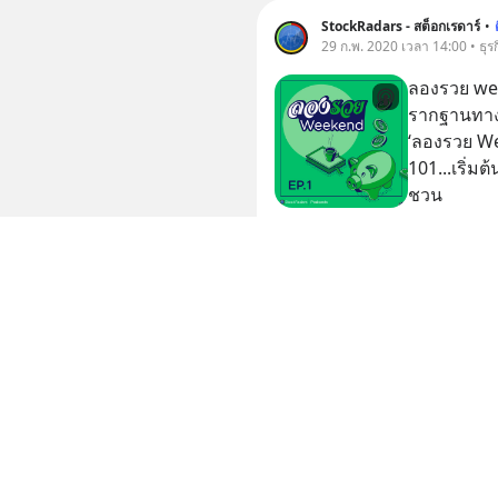
StockRadars - สต็อกเรดาร์
•
29 ก.พ. 2020 เวลา 14:00 • ธุรก
ลองรวย wee
รากฐานทางการเงิน
‘ลองรวย We
101...เริ่มต
ชวน
2 บันทึก
StockRadars - สต็อกเรดาร์
•
28 ก.พ. 2020 เวลา 12:36 • ธุรก
ลองรวย| EP.1
Episode นี
แดงทั้งกระด