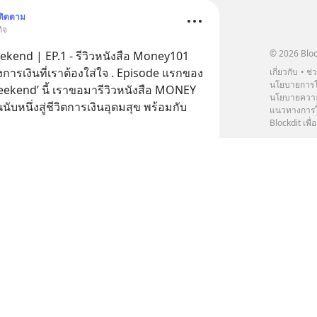
ติดตาม
ิจ
© 2026 Bloc
kend | EP.1 - รีวิวหนังสือ Money101
ที่เราต้องใส่ใจ . Episode แรกของ
เกี่ยวกับ
ช่
นโยบายการโ
ekend’ นี้ เราขอมารีวิวหนังสือ MONEY
นโยบายความ
้นนับหนึ่งสู่ชีวิตการเงินอุดมสุข พร้อมกับ
แนวทางการใช
Blockdit เพื่อ
00:00
/
07:03
15
1
ติดตาม
ิจ
5 - เดินห้างตามหาหุ้น (ตอนที่2) . ใน
้เราจะขอชวนอัพเดตสถานการณ์ที่ตลาดหุ้น
านทั่วโลก พร้อมกันชวนคิดว่าในช่วงนี้เป็น