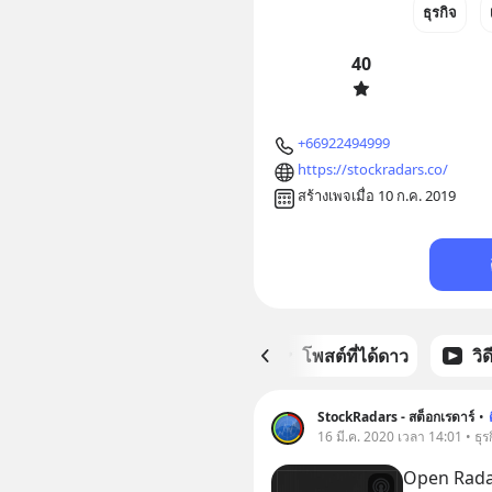
ธุรกิจ
40
+66922494999
https://stockradars.co/
สร้างเพจเมื่อ 10 ก.ค. 2019
หน้าหลัก
โพสต์ที่ได้ดาว
วิ
StockRadars - สต็อกเรดาร์
•
16 มี.ค. 2020 เวลา 14:01 • ธุร
Open Radars