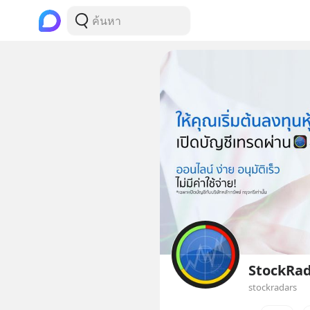
StockRada
stockradars