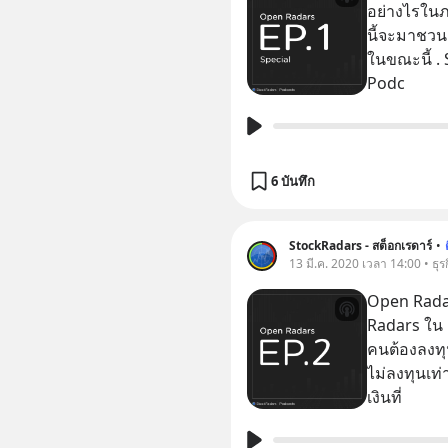
อย่างไรในภาวะโควิด-19
นี้จะมาชวน
ในขณะนี้ . Spotify https://spoti.fi/2RMW6x7 Apple
Podc
6 บันทึก
StockRadars - สต็อกเรดาร์
•
13 มี.ค. 2020 เวลา 14:00 • ธุร
Open Radars 
Radars ใน 
คนต้องลงทุน ต่อ
ไม่ลงทุนเท
เงินที่