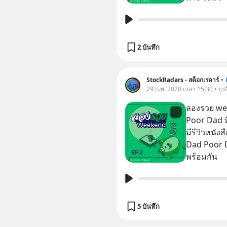
2 บันทึก
StockRadars - สต็อกเรดาร์
•
29 ก.พ. 2020 เวลา 15:30 • ธุรก
ลองรวย wee
Poor Dad ที่นัก
มีรีวิวหนั
Dad Poor 
พร้อมกัน
5 บันทึก