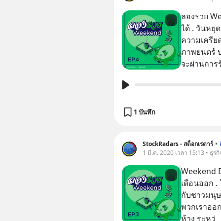
ลองรวย Wee
ได้ . วันหยุดสุดสัปดาห์แบบนี้ หลายคนมักจะผ่อนคลาย
ความเครีย
ภาพยนตร์ บ
จะผ่านการร
1 บันทึก
StockRadars - สต็อกเรดาร์
•
1 มี.ค. 2020 เวลา 15:13 • ธุรกิ
Weekend EP
เดือนออก . ใน Episode นี้ เราอยากจะแสดงความยินดี
กับชาวมนุษย
พวกเราออกแล้ว . เราจึงขอพาทุกคน
ห้าง ระหว่