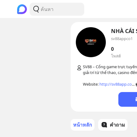
NHÀ CÁI 
sv88appco1
0
โพสต์
SV88 – Cổng game trực tuyến 
giải trí từ thể thao, casino đ
Website: 
http://sv88app.co
... 
ด
หน้าหลัก
คำถาม