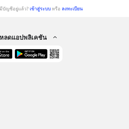
มีบัญชีอยู่แล้ว?
เข้าสู่ระบบ
หรือ
ลงทะเบียน
โหลดแอปพลิเคชัน