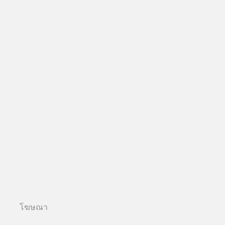
โฆษณา