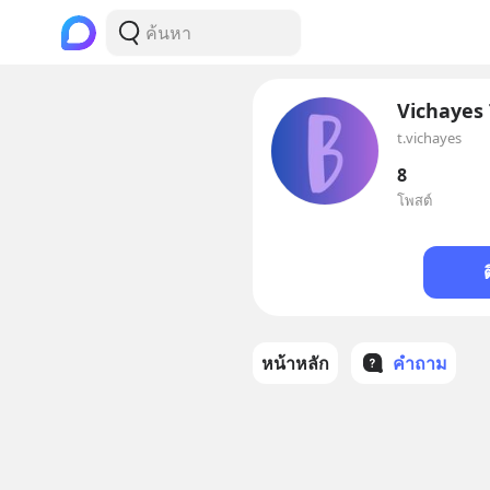
Vichayes 
t.vichayes
8
โพสต์
หน้าหลัก
คำถาม