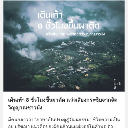
เดินเท้า 8 ชั่วโมงขึ้นผาตัด แว่วเสียงกระซิบจากจิต
วิญญาณชาวม้ง
มีคนกล่าวว่า “ภาษาเป็นประตูสู่วัฒนธรรม” ชีวิตความเป็น
อยู่ ปรัชญา แนวคิดของผู้คนล้วนแฝงฝังอยู่ในคำพูด ตัว