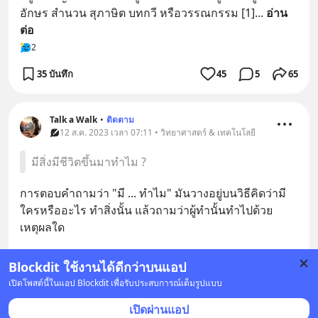
อักษร สำนวน สุภาษิต บทกวี หรือวรรณกรรม [1]
... 
อ่าน
ต่อ
2
35 บันทึก
45
5
65
Talk a Walk
•
ติดตาม
12 ส.ค. 2023 เวลา 07:11 • วิทยาศาสตร์ & เทคโนโลยี
มีสิ่งมีชีวิตขึ้นมาทำไม ?
การตอบคำถามว่า "มี ... ทำไม" มันวางอยู่บนวิธีคิดว่ามี
ใครหรืออะไร ทำสิ่งนั้น แล้วถามว่าผู้ทำนั้นทำไปด้วย
เหตุผลใด
มันให้ความหมายคนละอย่างกับคำถามว่า "ทำไม...จึง
Blockdit ใช้งานได้ดีกว่าบนแอป
มี..
... 
ดูเพิ่มเติม
เปิดโพสต์นี้ในแอป Blockdit เพื่อรับประสบการณ์เต็มรูปแบบ
บันทึก
2
เปิดผ่านแอป