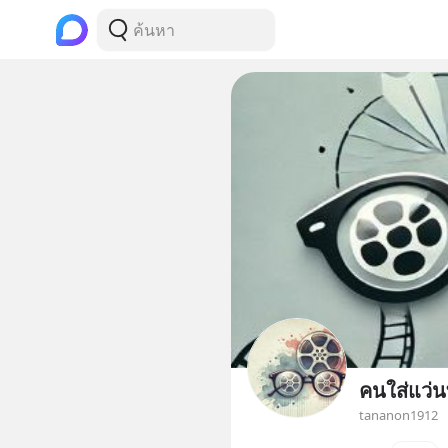
คนใส่แว่น
tananon1912