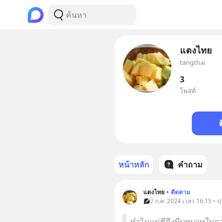
แตงไทย
tangthai
3
โพสต์
หน้าหลัก
คำถาม
แตงไทย
•
ติดตาม
2 ก.ค. 2024 เวลา 16:15 • ป
ทำไมแม่ชีถึงมีบทบาทในก