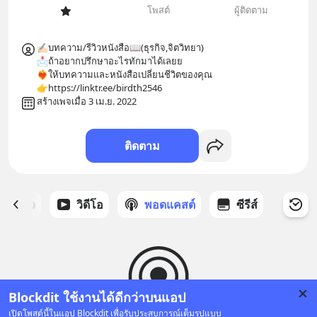
โพสต์
ผู้ติดตาม
✍🏻บทความ/รีวิวหนังสือ📖(ธุรกิจ,จิตวิทยา)

📩ถ้าอยากปรึกษาอะไรทักมาได้เลยย

❤️‍🔥ให้บทความและหนังสือเปลี่ยนชีวิตของคุณ

👉https://linktr.ee/birdth2546
สร้างเพจเมื่อ 3 เม.ย. 2022
ติดตาม
ี่ได้ดาว
วิดีโอ
พอดแคสต์
ซีรีส์
Blockdit ใช้งานได้ดีกว่าบนแอป
เปิดโพสต์นี้ในแอป Blockdit เพื่อรับประสบการณ์เต็มรูปแบบ