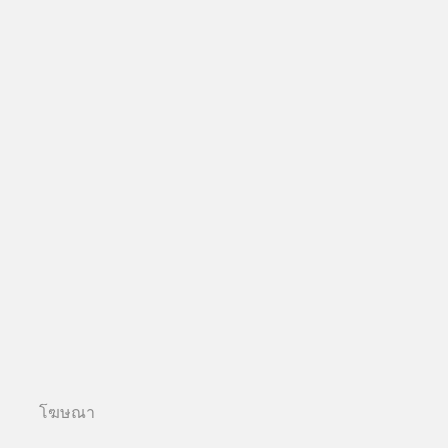
โฆษณา