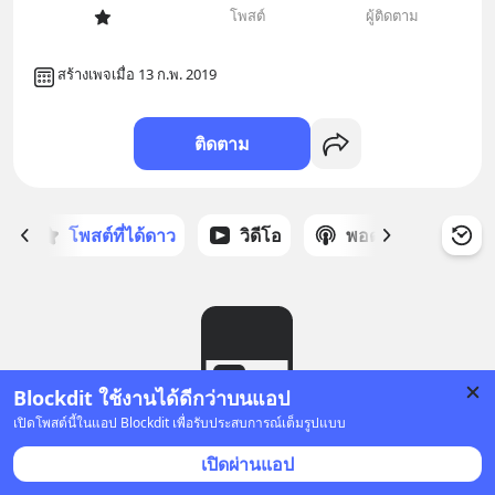
โพสต์
ผู้ติดตาม
สร้างเพจเมื่อ 13 ก.พ. 2019
ติดตาม
ก
โพสต์ที่ได้ดาว
วิดีโอ
พอดแคสต์
ซ
Blockdit ใช้งานได้ดีกว่าบนแอป
เปิดโพสต์นี้ในแอป Blockdit เพื่อรับประสบการณ์เต็มรูปแบบ
ยังไม่มีโพสต์
เปิดผ่านแอป