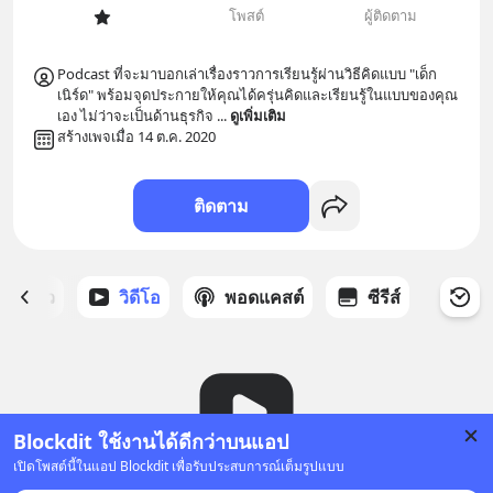
โพสต์
ผู้ติดตาม
Podcast ที่จะมาบอกเล่าเรื่องราวการเรียนรู้ผ่านวิธีคิดแบบ "เด็ก
เนิร์ด" พร้อมจุดประกายให้คุณได้ครุ่นคิดและเรียนรู้ในแบบของคุณ
เอง ไม่ว่าจะเป็นด้านธุรกิจ 
... 
ดูเพิ่มเติม
สร้างเพจเมื่อ 14 ต.ค. 2020
ติดตาม
ี่ได้ดาว
วิดีโอ
พอดแคสต์
ซีรีส์
Blockdit ใช้งานได้ดีกว่าบนแอป
เปิดโพสต์นี้ในแอป Blockdit เพื่อรับประสบการณ์เต็มรูปแบบ