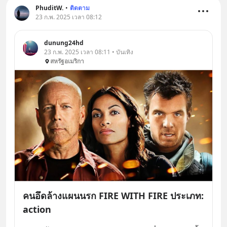
PhuditW.
•
ติดตาม
23 ก.พ. 2025 เวลา 08:12
dunung24hd
23 ก.พ. 2025 เวลา 08:11 • บันเทิง
สหรัฐอเมริกา
คนอึดล้างแผนนรก FIRE WITH FIRE ประเภท:
action