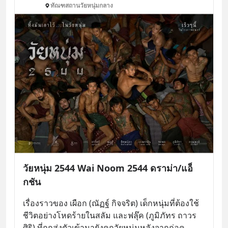
ทัณฑสถานวัยหนุ่มกลาง
วัยหนุ่ม 2544 Wai Noom 2544 ดราม่า/แอ็
กชัน
เรื่องราวของ เผือก (ณัฏฐ์ กิจจริต) เด็กหนุ่มที่ต้องใช้
ชีวิตอย่างโหดร้ายในสลัม และฟลุ๊ค (ภูมิภัทร ถาวร
ศิริ) ที่ถูกส่งตัวเข้ามายังคุกวัยหนุ่มหลังจากก่อค
... 