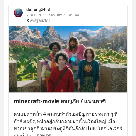
dunung24hd
7 เม.ย. 2025 เวลา 08:57 • บันเทิง
สหรัฐอเมริกา
minecraft-movie ผจญภัย / แฟนตาซี
คนแปลกหน้า 4 คนพบว่าตัวเองปัญหาธรรมดา ๆ ที่
กำลังเผชิญหน้าอยู่กลับกลายมาเป็นเรื่องใหญ่ เมื่อ
พวกเขาถูกดึงผ่านประตูมิติอันลึกลับไปยังโลกโอเวอร์
เวิลด์ ดิน
... 
อ่านต่อ