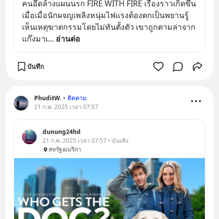
คนอึดล้างแผนนรก FIRE WITH FIRE เรื่องราวเกิดขึ้น
เมื่อเมื่อนักผจญเพลิงหนุ่มไฟแรงต้องตกเป็นพยานรู้
เห็นเหตุฆาตกรรมโดยไม่ทันตั้งตัว เขาถูกตามล่าจาก
แก๊งมาเ
... 
อ่านต่อ
บันทึก
PhuditW.
•
ติดตาม
21 ก.พ. 2025 เวลา 07:57
dunung24hd
21 ก.พ. 2025 เวลา 07:57 • บันเทิง
สหรัฐอเมริกา