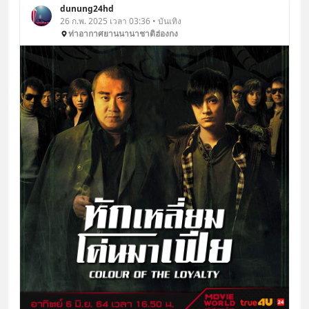
dunung24hd
26 ก.พ. 2025 เวลา 03:36 • บันเทิง
ท่าอากาศยานนานาชาติฮ่องกง