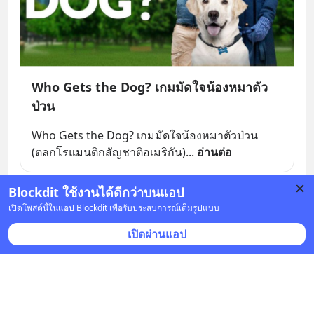
Who Gets the Dog? เกมมัดใจน้องหมาตัว
ป่วน
Who Gets the Dog? เกมมัดใจน้องหมาตัวป่วน 
(ตลกโรแมนติกสัญชาติอเมริกัน)
... 
อ่านต่อ
Blockdit ใช้งานได้ดีกว่าบนแอป
บันทึก
เปิดโพสต์นี้ในแอป Blockdit เพื่อรับประสบการณ์เต็มรูปแบบ
เปิดผ่านแอป
PhuditW.
•
ติดตาม
20 ก.พ. 2025 เวลา 05:58
dunung24hd
20 ก.พ. 2025 เวลา 05:58 • บันเทิง
เยาวราช (ไชน่าทาวน์)