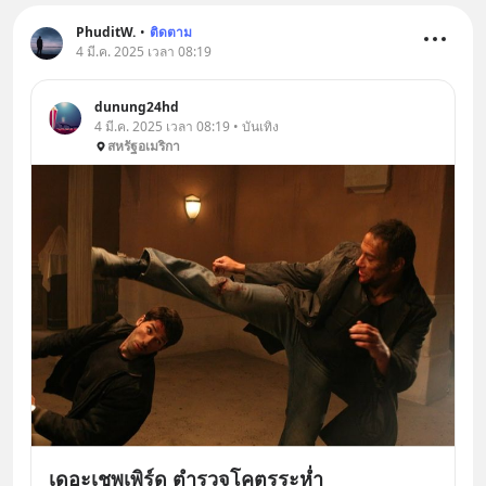
PhuditW.
•
ติดตาม
4 มี.ค. 2025 เวลา 08:19
dunung24hd
4 มี.ค. 2025 เวลา 08:19 • บันเทิง
สหรัฐอเมริกา
เดอะเชพเพิร์ด ตำรวจโคตรระห่ำ