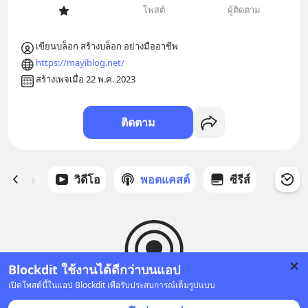
โพสต์
ผู้ติดตาม
https://mayiblog.net/
สร้างเพจเมื่อ 22 พ.ค. 2023
ติดตาม
ี่ได้ดาว
วิดีโอ
พอดแคสต์
ซีรีส์
Blockdit ใช้งานได้ดีกว่าบนแอป
เปิดโพสต์นี้ในแอป Blockdit เพื่อรับประสบการณ์เต็มรูปแบบ
ยังไม่มีพอดแคสต์